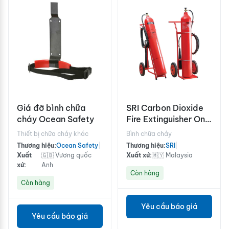
Giá đỡ bình chữa
SRI Carbon Dioxide
cháy Ocean Safety
Fire Extinguisher On
Trolley
Thiết bị chữa cháy khác
Bình chữa cháy
Thương hiệu:
Ocean Safety
|
Thương hiệu:
SRI
|
Xuất
🇬🇧 Vương quốc
Xuất xứ:
🇲🇾 Malaysia
xứ:
Anh
Còn hàng
Còn hàng
Yêu cầu báo giá
Yêu cầu báo giá