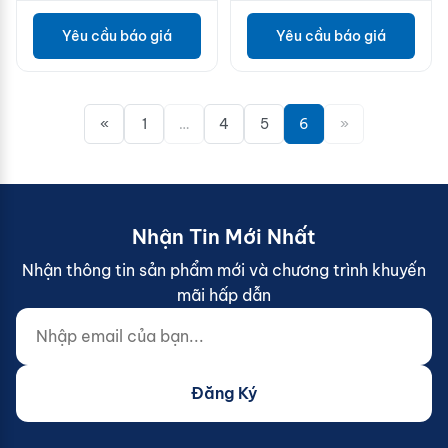
Yêu cầu báo giá
Yêu cầu báo giá
«
1
…
4
5
6
»
Nhận Tin Mới Nhất
Nhận thông tin sản phẩm mới và chương trình khuyến
mãi hấp dẫn
Nhập email của bạn...
Website (do not fill)
Đăng Ký