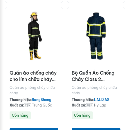
Quần áo chống cháy
Bộ Quần Áo Chống
cho lính chữa cháy
Cháy Class 2
Rongsheng RSZD-F
LALIZAS Antipiros
Quần áo phòng cháy chữa
Quần áo phòng cháy chữa
cháy
cháy
Thương hiệu:
RongSheng
|
Thương hiệu:
LALIZAS
|
Xuất xứ:
🇨🇳 Trung Quốc
Xuất xứ:
🇬🇷 Hy Lạp
Còn hàng
Còn hàng