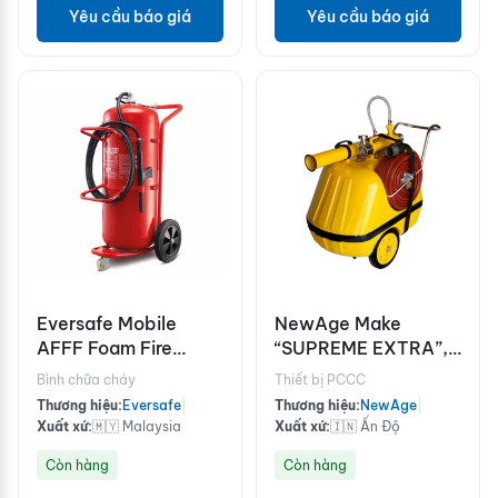
Yêu cầu báo giá
Yêu cầu báo giá
Eversafe Mobile
NewAge Make
AFFF Foam Fire
“SUPREME EXTRA”,
Extinguishers
brand fire hose with
Bình chữa cháy
Thiết bị PCCC
couplings
Thương hiệu:
Eversafe
|
Thương hiệu:
NewAge
|
Xuất xứ:
🇲🇾 Malaysia
Xuất xứ:
🇮🇳 Ấn Độ
Còn hàng
Còn hàng