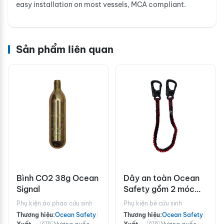
easy installation on most vessels, MCA compliant.
Sản phẩm liên quan
Bình CO2 38g Ocean
Dây an toàn Ocean
Signal
Safety gồm 2 móc
bằng nhôm
Phụ kiện áo phao cứu sinh
Phụ kiện bè cứu sinh
Thương hiệu:
Ocean Safety
|
Thương hiệu:
Ocean Safety
|