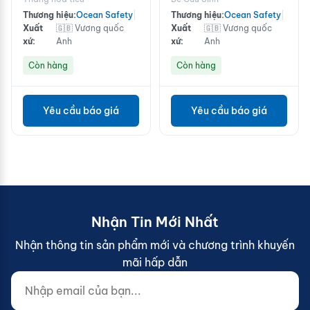
24h
Thương hiệu:
Ocean Safety
|
Thương hiệu:
Ocean Safety
|
Xuất
🇬🇧 Vương quốc
Xuất
🇬🇧 Vương quốc
xứ:
Anh
xứ:
Anh
Còn hàng
Còn hàng
Yêu cầu báo giá
Yêu cầu báo giá
Nhận Tin Mới Nhất
Nhận thông tin sản phẩm mới và chương trình khuyến
mãi hấp dẫn
Nhập email của bạn...
Website (do not fill)