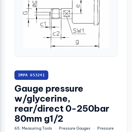
IMPA 653241
Gauge pressure
w/glycerine,
rear/direct 0-250bar
80mm g1/2
65. Measuring Tools
›
Pressure Gauges
›
Pressure