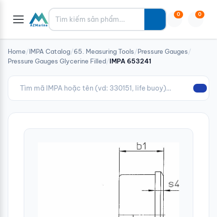
Tìm kiếm
0
0
Home
/
IMPA Catalog
/
65. Measuring Tools
/
Pressure Gauges
/
Pressure Gauges Glycerine Filled
/
IMPA 653241