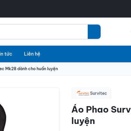
in tức
Liên hệ
ec Mk28 dành cho huấn luyện
Survitec
Áo Phao Surv
luyện