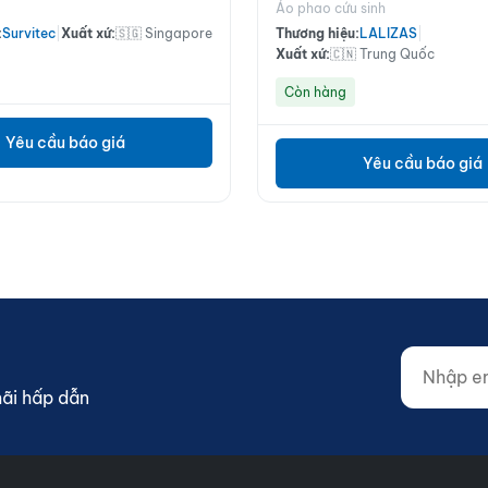
Áo phao cứu sinh
:
Survitec
|
Xuất xứ:
🇸🇬 Singapore
Thương hiệu:
LALIZAS
|
Xuất xứ:
🇨🇳 Trung Quốc
Còn hàng
Yêu cầu báo giá
Yêu cầu báo giá
Nhập email
Website (d
mãi hấp dẫn