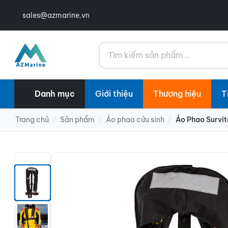
sales@azmarine.vn
Tìm kiếm
Danh mục
Giới thiệu
Thương hiệu
T
Trang chủ
Sản phẩm
Áo phao cứu sinh
Áo Phao Survit
/
/
/