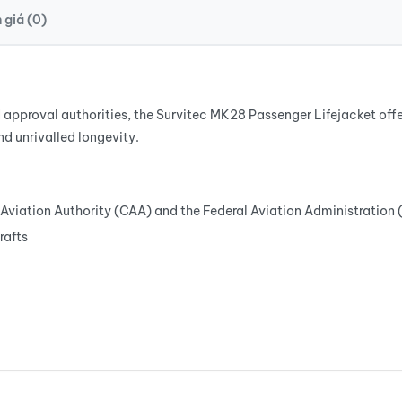
 giá (0)
 approval authorities, the Survitec MK28 Passenger Lifejacket off
nd unrivalled longevity.
l Aviation Authority (CAA) and the Federal Aviation Administration
rafts