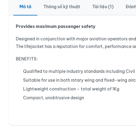
Mô tả
Thông số kỹ thuật
Tài liệu (1)
Đánh
Provides maximum passenger safety
Designed in conjunction with major aviation operators and
The lifejacket has a reputation for comfort, performance a
BENEFITS:
Qualified to multiple industry standards including Civi
Suitable for use in both rotary wing and fixed-wing airc
Lightweight construction – total weight of 1Kg
Compact, unobtrusive design