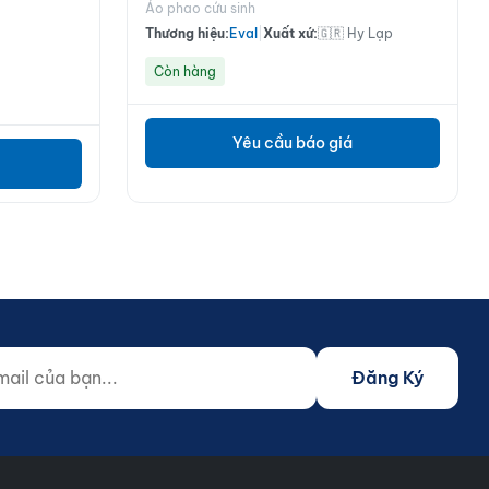
Áo phao cứu sinh
Thương hiệu:
Eval
|
Xuất xứ:
🇬🇷 Hy Lạp
Còn hàng
Yêu cầu báo giá
 của bạn...
o not fill)
Đăng Ký