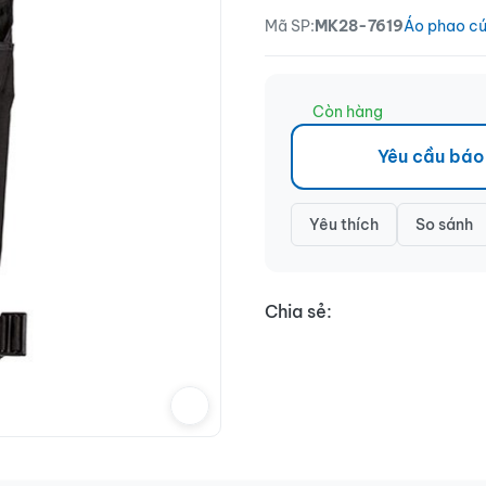
Mã SP:
MK28-7619
Áo phao cứ
Còn hàng
Yêu cầu báo
Yêu thích
So sánh
Chia sẻ: