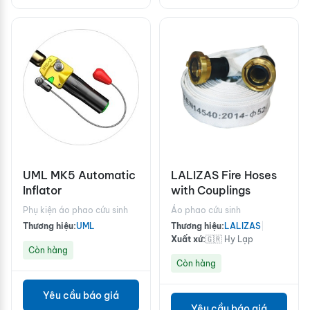
UML MK5 Automatic
LALIZAS Fire Hoses
Inflator
with Couplings
Phụ kiện áo phao cứu sinh
Áo phao cứu sinh
Thương hiệu:
UML
Thương hiệu:
LALIZAS
|
Xuất xứ:
🇬🇷 Hy Lạp
Còn hàng
Còn hàng
Yêu cầu báo giá
Yêu cầu báo giá