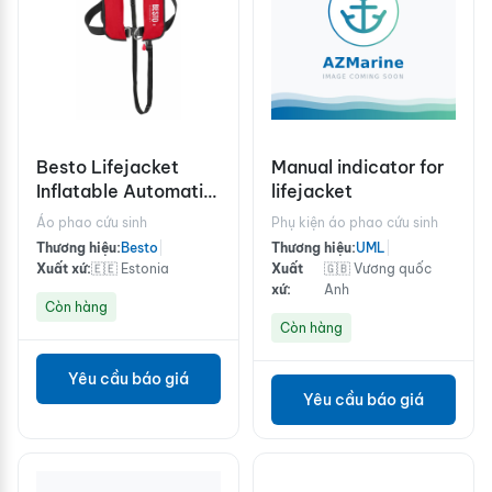
Besto Lifejacket
Manual indicator for
Inflatable Automatic
lifejacket
165N
Áo phao cứu sinh
Phụ kiện áo phao cứu sinh
Thương hiệu:
Besto
|
Thương hiệu:
UML
|
Xuất xứ:
🇪🇪 Estonia
Xuất
🇬🇧 Vương quốc
xứ:
Anh
Còn hàng
Còn hàng
Yêu cầu báo giá
Yêu cầu báo giá