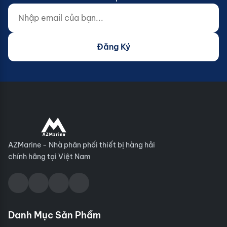
Nhập email của bạn...
Website (do not fill)
Đăng Ký
AZMarine - Nhà phân phối thiết bị hàng hải
chính hãng tại Việt Nam
Danh Mục Sản Phẩm