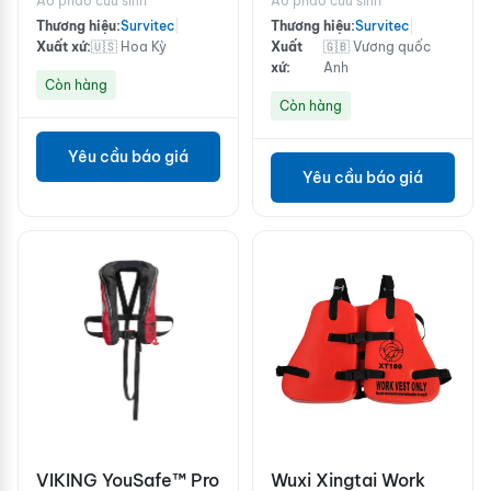
Áo phao cứu sinh
Áo phao cứu sinh
Thương hiệu:
Survitec
|
Thương hiệu:
Survitec
|
Xuất xứ:
🇺🇸 Hoa Kỳ
Xuất
🇬🇧 Vương quốc
xứ:
Anh
Còn hàng
Còn hàng
Yêu cầu báo giá
Yêu cầu báo giá
VIKING YouSafe™ Pro
Wuxi Xingtai Work