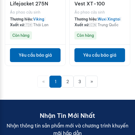
Lifejacket 275N
Vest XT-100
Áo phao cứu sinh
Áo phao cứu sinh
Thương hiệu:
Viking
|
Thương hiệu:
Wuxi Xingtai
|
Xuất xứ:
🇹🇭 Thái Lan
Xuất xứ:
🇨🇳 Trung Quốc
Còn hàng
Còn hàng
Yêu cầu báo giá
Yêu cầu báo giá
«
1
2
3
»
Nhận Tin Mới Nhất
Nhận thông tin sản phẩm mới và chương trình khuyến
mãi hấp dẫn