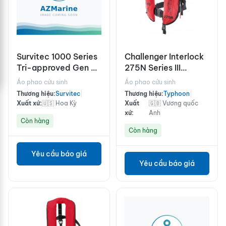
Survitec 1000 Series
Challenger Interlock
Tri-approved Gen 2
275N Series III
Suit
Offshore
Áo phao cứu sinh
Áo phao cứu sinh
Thương hiệu:
Survitec
|
Thương hiệu:
Typhoon
|
Xuất xứ:
🇺🇸 Hoa Kỳ
Xuất
🇬🇧 Vương quốc
xứ:
Anh
Còn hàng
Còn hàng
Yêu cầu báo giá
Yêu cầu báo giá