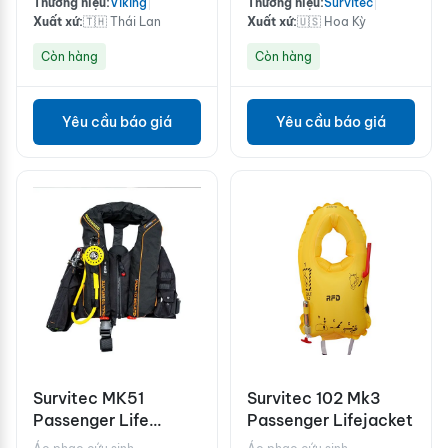
Thương hiệu:
Viking
|
Thương hiệu:
Survitec
|
Xuất xứ:
🇹🇭 Thái Lan
Xuất xứ:
🇺🇸 Hoa Kỳ
Còn hàng
Còn hàng
Yêu cầu báo giá
Yêu cầu báo giá
Survitec MK51
Survitec 102 Mk3
Passenger Life
Passenger Lifejacket
Preserver