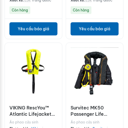
Xuất xứ:
🇨🇳 Trung Quốc
Xuất xứ:
🇨🇳 Trung Quốc
Còn hàng
Còn hàng
Yêu cầu báo giá
Yêu cầu báo giá
­VIKING RescYou™
Survitec MK50
Atlantic Lifejacket
Passenger Life
(ISO approved,
Preserver
Áo phao cứu sinh
Áo phao cứu sinh
150N)