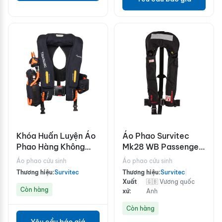
Khóa Huấn Luyện Áo
Áo Phao Survitec
Phao Hàng Không
Mk28 WB Passenger
Survitec
Life Preserver
Áo phao cứu sinh
Áo phao cứu sinh
Thương hiệu:
Survitec
Thương hiệu:
Survitec
|
Xuất
🇬🇧 Vương quốc
Còn hàng
xứ:
Anh
Còn hàng