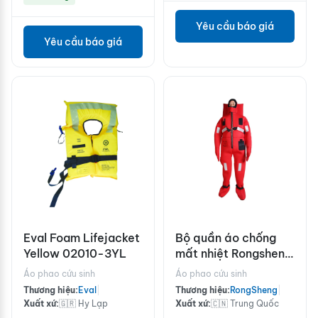
Yêu cầu báo giá
Yêu cầu báo giá
Eval Foam Lifejacket
Bộ quần áo chống
Yellow 02010-3YL
mất nhiệt Rongsheng
RSF-II
Áo phao cứu sinh
Áo phao cứu sinh
Thương hiệu:
Eval
|
Thương hiệu:
RongSheng
|
Xuất xứ:
🇬🇷 Hy Lạp
Xuất xứ:
🇨🇳 Trung Quốc