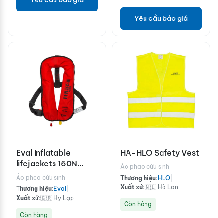
Yêu cầu báo giá
Yêu cầu báo giá
Eval Inflatable
HA-HLO Safety Vest
lifejackets 150N
Áo phao cứu sinh
Buckle Stainless
Áo phao cứu sinh
Thương hiệu:
HLO
|
steel 2x33g
Xuất xứ:
🇳🇱 Hà Lan
Thương hiệu:
Eval
|
Xuất xứ:
🇬🇷 Hy Lạp
Còn hàng
Còn hàng