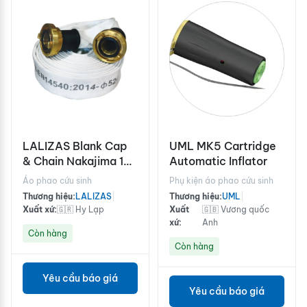
LALIZAS Blank Cap
UML MK5 Cartridge
& Chain Νakajima 1
Automatic Inflator
1/2'' Brass
Áo phao cứu sinh
Phụ kiện áo phao cứu sinh
Thương hiệu:
LALIZAS
|
Thương hiệu:
UML
|
Xuất xứ:
🇬🇷 Hy Lạp
Xuất
🇬🇧 Vương quốc
xứ:
Anh
Còn hàng
Còn hàng
Yêu cầu báo giá
Yêu cầu báo giá