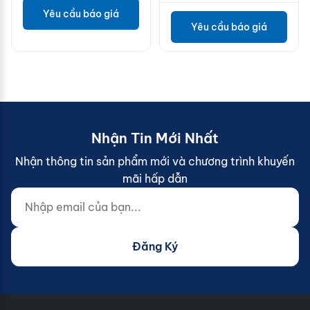
Yêu cầu báo giá
Yêu cầu báo giá
Nhận Tin Mới Nhất
Nhận thông tin sản phẩm mới và chương trình khuyến
mãi hấp dẫn
Nhập email của bạn...
Website (do not fill)
Đăng Ký