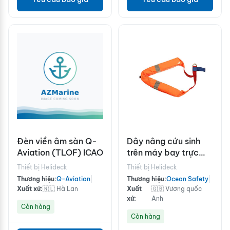
Đèn viền âm sàn Q-
Dây nâng cứu sinh
Aviation (TLOF) ICAO
trên máy bay trực
thăng chịu tải 250kg
Thiết bị Helideck
Thiết bị Helideck
Thương hiệu:
Q-Aviation
|
Thương hiệu:
Ocean Safety
|
Xuất xứ:
🇳🇱 Hà Lan
Xuất
🇬🇧 Vương quốc
xứ:
Anh
Còn hàng
Còn hàng