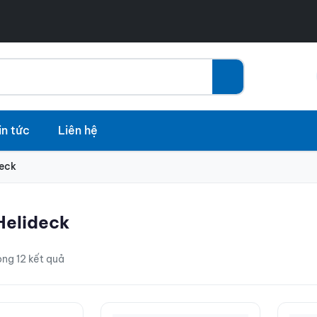
in tức
Liên hệ
deck
 Helideck
rong 12 kết quả