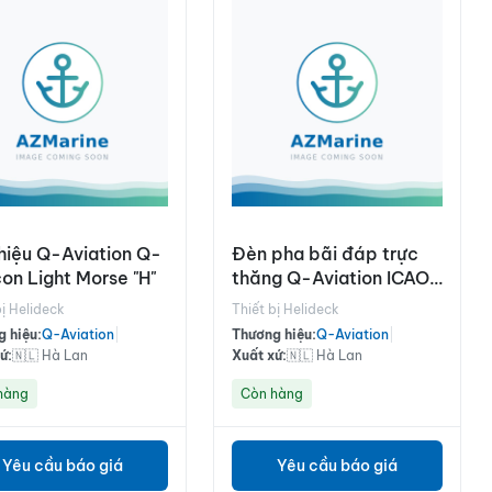
hiệu Q-Aviation Q-
Đèn pha bãi đáp trực
on Light Morse "H"
thăng Q-Aviation ICAO,
100-240Vac
bị Helideck
Thiết bị Helideck
 hiệu:
Q-Aviation
|
Thương hiệu:
Q-Aviation
|
ứ:
🇳🇱 Hà Lan
Xuất xứ:
🇳🇱 Hà Lan
hàng
Còn hàng
Yêu cầu báo giá
Yêu cầu báo giá