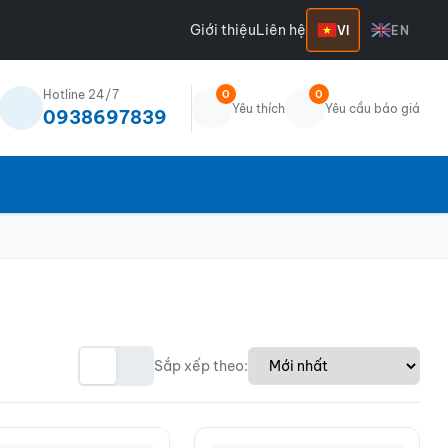
Giới thiệu
Liên hệ
VI
EN
Hotline 24/7
0
0
Yêu thích
Yêu cầu báo giá
0938697839
Sắp xếp theo: