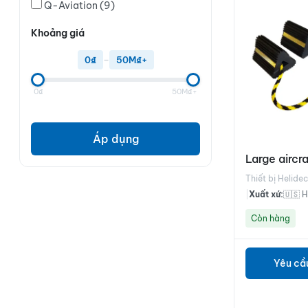
Q-Aviation
(9)
Khoảng giá
0₫
–
50M₫+
0₫
50M₫+
Áp dụng
Large aircr
Thiết bị Helide
|
Xuất xứ:
🇺🇸 
Còn hàng
Yêu cầ