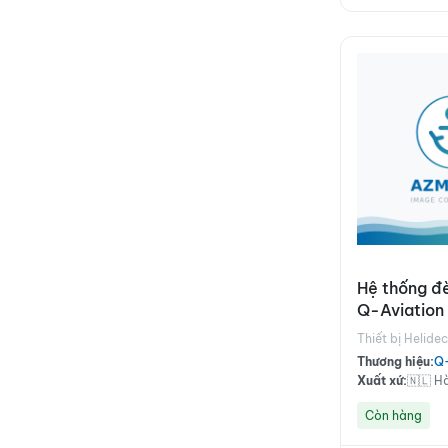
Hệ thống đ
Q-Aviation 
toàn
Thiết bị Helide
Thương hiệu:
Q-
Xuất xứ:
🇳🇱 H
Còn hàng