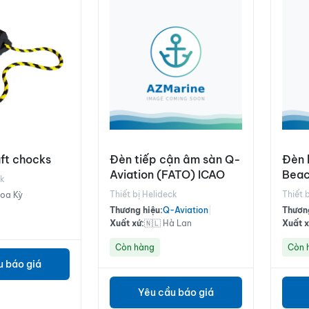
aft chocks
Đèn tiếp cận âm sàn Q-
Đèn 
Aviation (FATO) ICAO
Beac
ck
Thiết bị Helideck
Thiết 
Hoa Kỳ
Thương hiệu:
Q-Aviation
|
Thương
Xuất xứ:
🇳🇱 Hà Lan
Xuất x
Còn hàng
Còn 
u báo giá
Yêu cầu báo giá