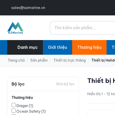
sales@azmarine.vn
Tìm kiếm
Danh mục
Giới thiệu
Thương hiệu
T
Trang chủ
Sản phẩm
Thiết bị trực thăng
Thiết bị Heli
/
/
/
Thiết bị
Bộ lọc
Xóa bộ lọc
Hiển thị 1 - 12 t
Thương hiệu
Drager
(1)
Ocean Safety
(1)