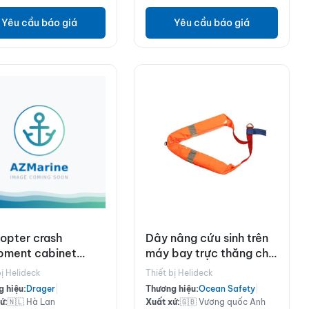
Yêu cầu báo giá
Yêu cầu báo giá
copter crash
Dây nâng cứu sinh trên
pment cabinet
máy bay trực thăng chịu
rding to CAP 437
tải 250kg
bị Helideck
Thiết bị Helideck
 hiệu:
Drager
|
Thương hiệu:
Ocean Safety
|
ứ:
🇳🇱 Hà Lan
Xuất xứ:
🇬🇧 Vương quốc Anh