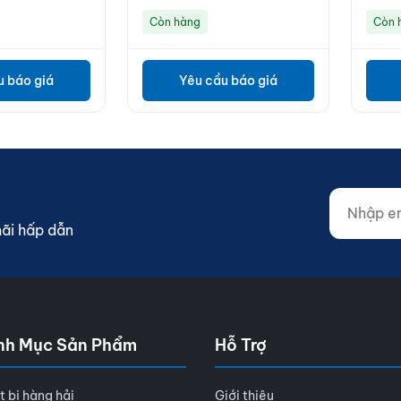
Còn hàng
Còn 
u báo giá
Yêu cầu báo giá
Nhập email
Website (d
mãi hấp dẫn
nh Mục Sản Phẩm
Hỗ Trợ
t bị hàng hải
Giới thiệu