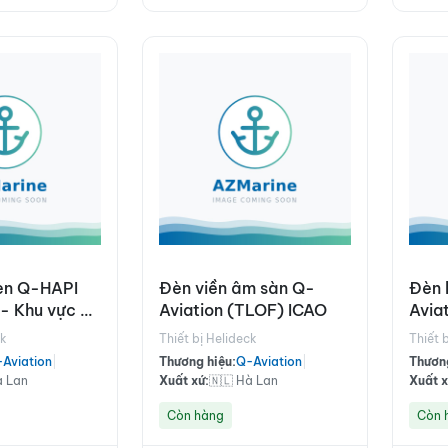
èn Q-HAPI
Đèn viền âm sàn Q-
Đèn 
- Khu vực an
Aviation (TLOF) ICAO
Avia
chiế
ck
Thiết bị Helideck
Thiết 
Aviation
|
Thương hiệu:
Q-Aviation
|
Thương
à Lan
Xuất xứ:
🇳🇱 Hà Lan
Xuất x
Còn hàng
Còn 