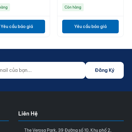
hàng
Còn hàng
Yêu cầu báo giá
Yêu cầu báo giá
 của bạn...
o not fill)
Đăng Ký
Liên Hệ
The Verosa Park, 39 Đường số 10, Khu phố 2,