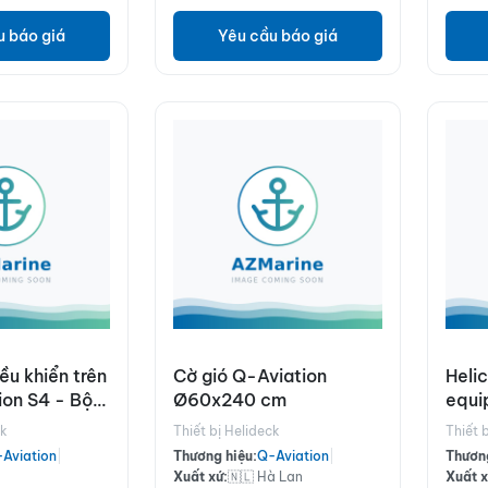
u báo giá
Yêu cầu báo giá
ều khiển trên
Cờ gió Q-Aviation
Heli
ion S4 - Bộ
Ø60x240 cm
equi
đèn bãi đáp
acco
ck
Thiết bị Helideck
Thiết 
 bao gồm đèn
Aviation
|
Thương hiệu:
Q-Aviation
|
Thương
n & HAPI
Xuất xứ:
🇳🇱 Hà Lan
Xuất x