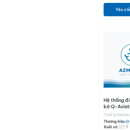
Yêu cầ
Hệ thống đi
bờ Q-Aviat
điều khiển 
Thiết bị Helide
trực thăng
Thương hiệu:
Q-
hiệu Beaco
Xuất xứ:
🇮🇹 Ý