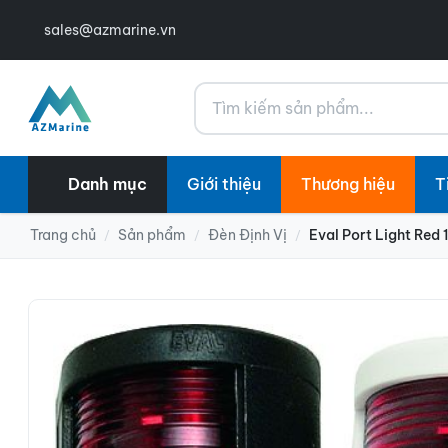
sales@azmarine.vn
Tìm kiếm
Danh mục
Giới thiệu
Thương hiệu
T
Trang chủ
Sản phẩm
Đèn Định Vị
Eval Port Light Red 
/
/
/