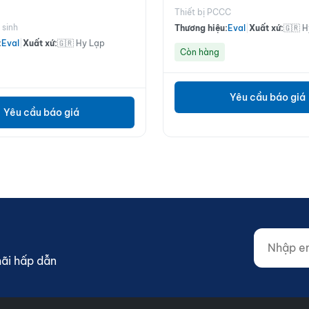
Thiết bị PCCC
 sinh
Thương hiệu:
Eval
|
Xuất xứ:
🇬🇷 
:
Eval
|
Xuất xứ:
🇬🇷 Hy Lạp
Còn hàng
Yêu cầu báo giá
Yêu cầu báo giá
Nhập email
Website (d
mãi hấp dẫn