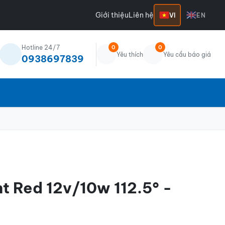
Giới thiệu
Liên hệ
VI
EN
Hotline 24/7
0
0
Yêu thích
Yêu cầu báo giá
0938697839
ht Red 12v/10w 112.5° -