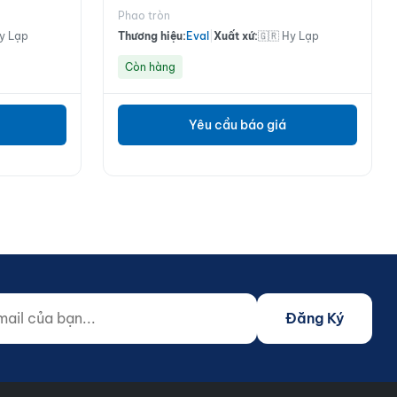
Phao tròn
Hy Lạp
Thương hiệu:
Eval
|
Xuất xứ:
🇬🇷 Hy Lạp
Còn hàng
Yêu cầu báo giá
 của bạn...
o not fill)
Đăng Ký