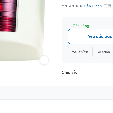
Mã SP:
01313
Đèn Định Vị
🇬🇷 
Còn hàng
Yêu cầu báo
Yêu thích
So sánh
Chia sẻ: