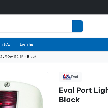
in tức
Liên hệ
12v/10w 112.5° - Black
Eval
Eval Port Lig
Black