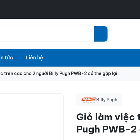
in tức
Liên hệ
ệc trên cao cho 2 người Billy Pugh PWB-2 có thể gập lại
Billy Pugh
Giỏ làm việc 
Pugh PWB-2 c