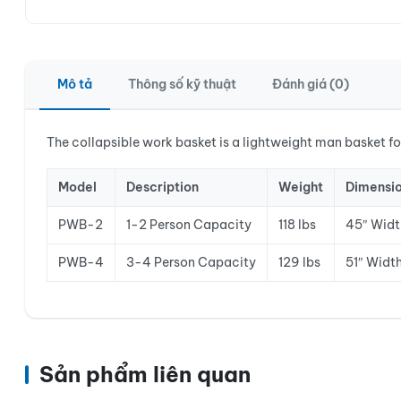
Mô tả
Thông số kỹ thuật
Đánh giá (0)
The collapsible work basket is a lightweight man basket f
Model
Description
Weight
Dimensi
PWB-2
1-2 Person Capacity
118 lbs
45″ Width
PWB-4
3-4 Person Capacity
129 lbs
51″ Width
Sản phẩm liên quan