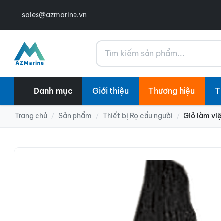
sales@azmarine.vn
Tìm kiếm
Danh mục
Giới thiệu
Thương hiệu
T
Trang chủ
Sản phẩm
Thiết bị Rọ cẩu người
Giỏ làm vi
/
/
/