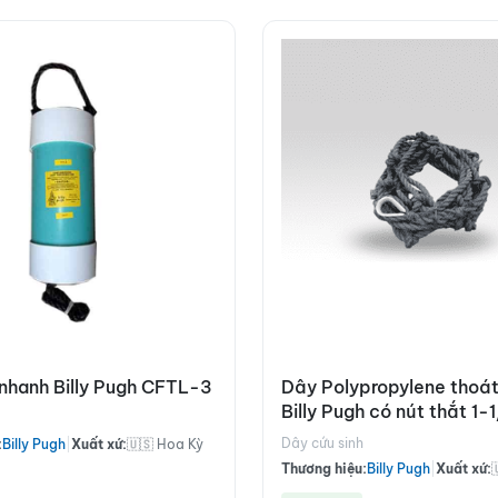
nhanh Billy Pugh CFTL-3
Dây Polypropylene thoát
Billy Pugh có nút thắt 1
Dây cứu sinh
:
Billy Pugh
|
Xuất xứ:
🇺🇸 Hoa Kỳ
Thương hiệu:
Billy Pugh
|
Xuất xứ: