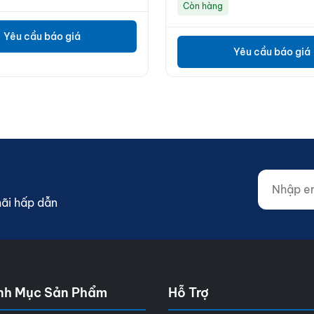
Còn hàng
Yêu cầu báo giá
Yêu cầu báo giá
Nhập email
Website (d
mãi hấp dẫn
nh Mục Sản Phẩm
Hỗ Trợ