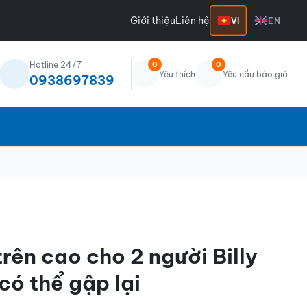
Giới thiệu
Liên hệ
VI
EN
Hotline 24/7
0
0
Yêu thích
Yêu cầu báo giá
0938697839
trên cao cho 2 người Billy
ó thể gập lại