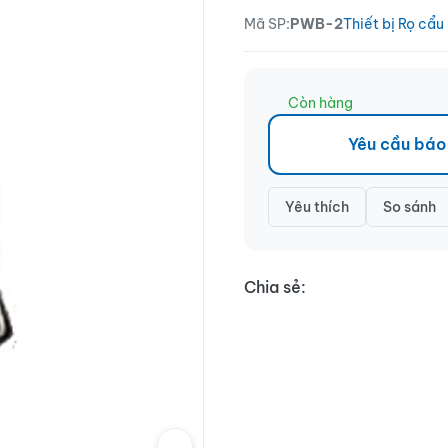
Mã SP:
PWB-2
Thiết bị Rọ cẩu
Còn hàng
Yêu cầu báo
Yêu thích
So sánh
Chia sẻ: