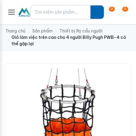
Tìm kiếm
0
0
Trang chủ
Sản phẩm
Thiết bị Rọ cẩu người
/
/
Giỏ làm việc trên cao cho 4 người Billy Pugh PWB-4 có
/
thể gập lại