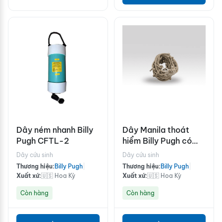
Dây ném nhanh Billy
Dây Manila thoát
Pugh CFTL-2
hiểm Billy Pugh có
nút thắt 1M-K2
Dây cứu sinh
Dây cứu sinh
Thương hiệu:
Billy Pugh
|
Thương hiệu:
Billy Pugh
|
Xuất xứ:
🇺🇸 Hoa Kỳ
Xuất xứ:
🇺🇸 Hoa Kỳ
Còn hàng
Còn hàng