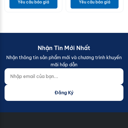
Yêu cầu báo giá
Yêu cầu báo giá
Nhận Tin Mới Nhất
Nhận thông tin sản phẩm mới và chương trình khuyến
mãi hấp dẫn
Nhập email của bạn...
Website (do not fill)
Đăng Ký