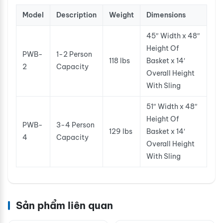
Model
Description
Weight
Dimensions
45″ Width x 48″
Height Of
PWB-
1-2 Person
118 lbs
Basket x 14′
2
Capacity
Overall Height
With Sling
51″ Width x 48″
Height Of
PWB-
3-4 Person
129 lbs
Basket x 14′
4
Capacity
Overall Height
With Sling
Sản phẩm liên quan