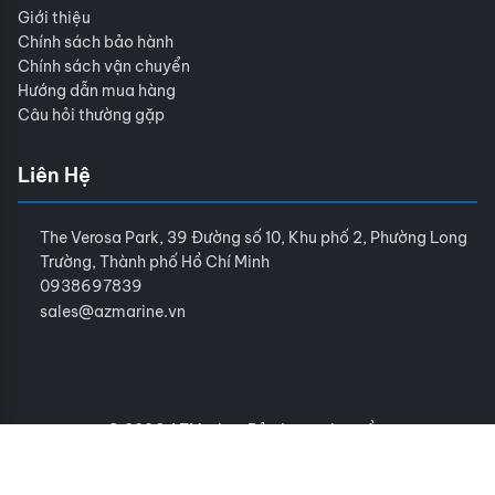
Giới thiệu
Chính sách bảo hành
Chính sách vận chuyển
Hướng dẫn mua hàng
Câu hỏi thường gặp
Liên Hệ
The Verosa Park, 39 Đường số 10, Khu phố 2, Phường Long
Trường, Thành phố Hồ Chí Minh
0938697839
sales@azmarine.vn
© 2026 AZMarine. Bảo lưu mọi quyền.
Điều khoản sử dụng
Chính sách bảo mật
Sitemap