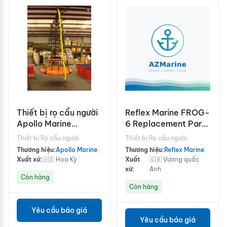
Thiết bị rọ cẩu người
Reflex Marine FROG-
Apollo Marine
6 Replacement Parts
Specialties IOS - 201
Kit
Thiết bị Rọ cẩu người
Thiết bị Rọ cẩu người
ABS
Thương hiệu:
Apollo Marine
|
Thương hiệu:
Reflex Marine
|
Xuất xứ:
🇺🇸 Hoa Kỳ
Xuất
🇬🇧 Vương quốc
xứ:
Anh
Còn hàng
Còn hàng
Yêu cầu báo giá
Yêu cầu báo giá