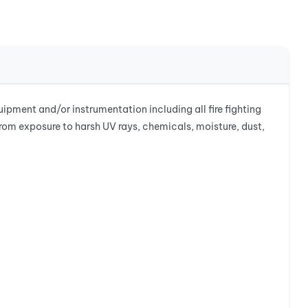
ment and/or instrumentation including all fire fighting
from exposure to harsh UV rays, chemicals, moisture, dust,