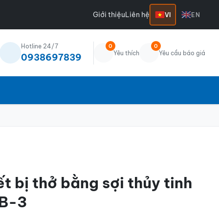
Giới thiệu
Liên hệ
VI
EN
Hotline 24/7
0
0
Yêu thích
Yêu cầu báo giá
0938697839
t bị thở bằng sợi thủy tinh
AB-3