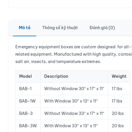
Mô tả
Thông số kỹ thuật
Đánh giá (0)
Emergency equipment boxes are custom designed for all-we
related equipment. Manufactured with high quality, corrosi
salt air, insects, and temperature extremes.
Model
Description
Weight
BAB-1
Without Window 30″ x 17″ x 11″
17 lbs
BAB-1W
With Window 30″ x 13″ x 11″
17 lbs
BAB-3
Without Window 33″ x 17″ x 11″
20 lbs
BAB-3W
With Window 33″ x 13″ x 11″
20 lbs