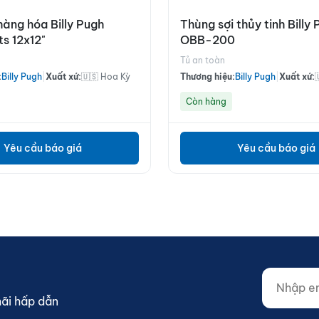
hàng hóa Billy Pugh
Thùng sợi thủy tinh Billy
s 12x12"
OBB-200
Tủ an toàn
:
Billy Pugh
|
Xuất xứ:
🇺🇸 Hoa Kỳ
Thương hiệu:
Billy Pugh
|
Xuất xứ:
Còn hàng
Yêu cầu báo giá
Yêu cầu báo giá
Nhập email
Website (d
mãi hấp dẫn