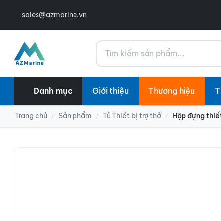
sales@azmarine.vn
Tìm kiếm
Danh mục
Giới thiệu
Thương hiệu
T
Trang chủ
Sản phẩm
Tủ Thiết bị trợ thở
Hộp đựng thiết
/
/
/