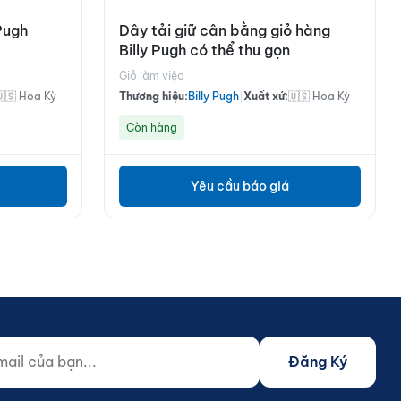
 Pugh
Dây tải giữ cân bằng giỏ hàng
Billy Pugh có thể thu gọn
Giỏ làm việc
🇺🇸 Hoa Kỳ
Thương hiệu:
Billy Pugh
|
Xuất xứ:
🇺🇸 Hoa Kỳ
Còn hàng
Yêu cầu báo giá
 của bạn...
o not fill)
Đăng Ký