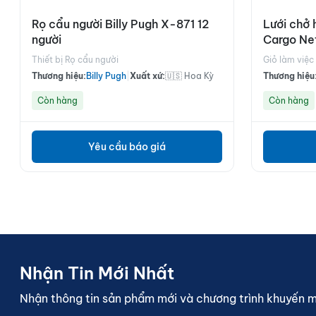
Rọ cẩu người Billy Pugh X-871 12
Lưới chở 
người
Cargo Net
Thiết bị Rọ cẩu người
Giỏ làm việc
Thương hiệu:
Billy Pugh
|
Xuất xứ:
🇺🇸 Hoa Kỳ
Thương hiệu
Còn hàng
Còn hàng
Yêu cầu báo giá
Nhận Tin Mới Nhất
Nhận thông tin sản phẩm mới và chương trình khuyến 