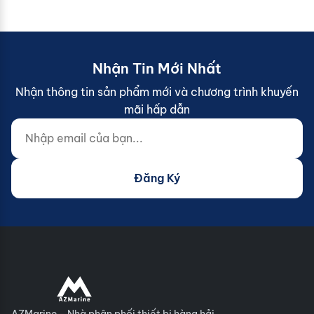
Nhận Tin Mới Nhất
Nhận thông tin sản phẩm mới và chương trình khuyến
mãi hấp dẫn
Nhập email của bạn...
Website (do not fill)
Đăng Ký