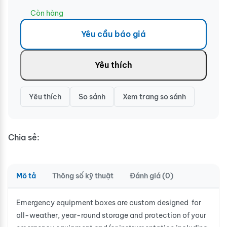
Còn hàng
Yêu cầu báo giá
Yêu thích
Yêu thích
So sánh
Xem trang so sánh
Chia sẻ:
Mô tả
Thông số kỹ thuật
Đánh giá (0)
Emergency equipment boxes are custom designed for
all-weather, year-round storage and protection of your