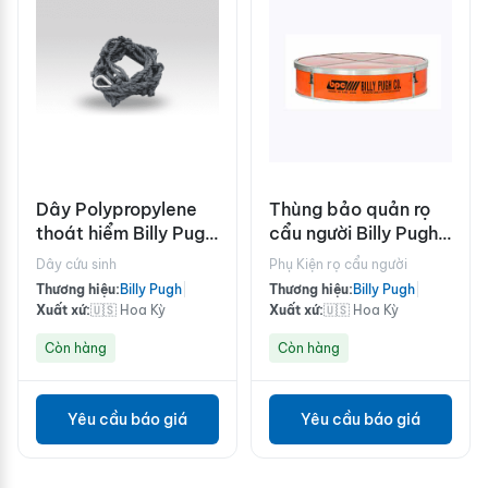
Dây Polypropylene
Thùng bảo quản rọ
thoát hiểm Billy Pugh
cẩu người Billy Pugh
có nút thắt 1-1/2-P-
X-904 4 người
Dây cứu sinh
Phụ Kiện rọ cẩu người
K5
Thương hiệu:
Billy Pugh
|
Thương hiệu:
Billy Pugh
|
Xuất xứ:
🇺🇸 Hoa Kỳ
Xuất xứ:
🇺🇸 Hoa Kỳ
Còn hàng
Còn hàng
Yêu cầu báo giá
Yêu cầu báo giá