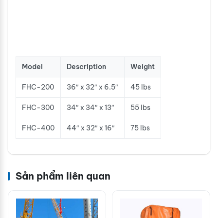
Model
Description
Weight
FHC-200
36″ x 32″ x 6.5″
45 lbs
FHC-300
34″ x 34″ x 13″
55 lbs
FHC-400
44″ x 32″ x 16″
75 lbs
Sản phẩm liên quan