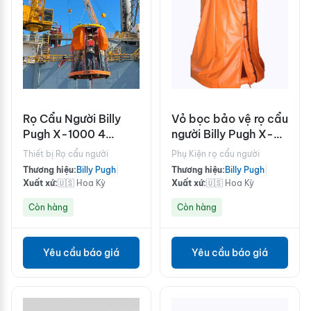
Rọ Cẩu Người Billy
Vỏ bọc bảo vệ rọ cẩu
Pugh X-1000 4
người Billy Pugh X-
Person
904 10 người lắp đặt
Thiết bị Rọ cẩu người
Phụ Kiện rọ cẩu người
hoàn thiện
Thương hiệu:
Billy Pugh
|
Thương hiệu:
Billy Pugh
|
Xuất xứ:
🇺🇸 Hoa Kỳ
Xuất xứ:
🇺🇸 Hoa Kỳ
Còn hàng
Còn hàng
Yêu cầu báo giá
Yêu cầu báo giá