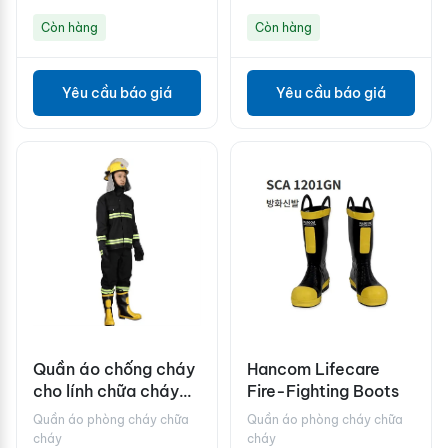
Còn hàng
Còn hàng
Yêu cầu báo giá
Yêu cầu báo giá
Quần áo chống cháy
Hancom Lifecare
cho lính chữa cháy
Fire-Fighting Boots
Rongsheng RSZD-F
Quần áo phòng cháy chữa
Quần áo phòng cháy chữa
cháy
cháy