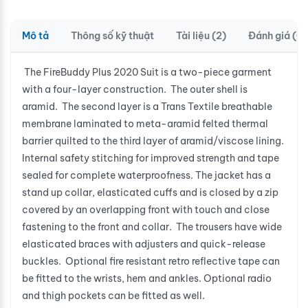
Mô tả
Thông số kỹ thuật
Tài liệu (2)
Đánh giá (0)
The FireBuddy Plus 2020 Suit is a two-piece garment
with a four-layer construction. The outer shell is
aramid. The second layer is a Trans Textile breathable
membrane laminated to meta-aramid felted thermal
barrier quilted to the third layer of aramid/viscose lining.
Internal safety stitching for improved strength and tape
sealed for complete waterproofness. The jacket has a
stand up collar, elasticated cuffs and is closed by a zip
covered by an overlapping front with touch and close
fastening to the front and collar. The trousers have wide
elasticated braces with adjusters and quick-release
buckles. Optional fire resistant retro reflective tape can
be fitted to the wrists, hem and ankles. Optional radio
and thigh pockets can be fitted as well.