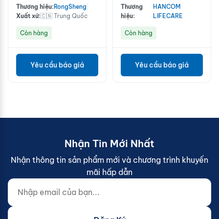
Thương hiệu:
RongSheng
|
Thương
HANCOM
Xuất xứ:
🇨🇳 Trung Quốc
hiệu:
LIFECARE
Còn hàng
Còn hàng
Yêu cầu báo giá
Yêu cầu báo giá
Nhận Tin Mới Nhất
Nhận thông tin sản phẩm mới và chương trình khuyến
mãi hấp dẫn
Nhập email của bạn...
Website (do not fill)