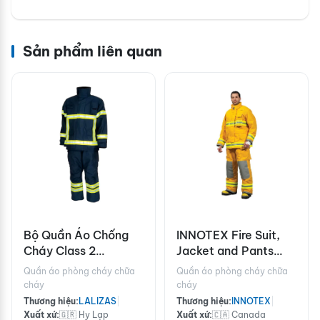
Sản phẩm liên quan
Bộ Quần Áo Chống
INNOTEX Fire Suit,
Cháy Class 2
Jacket and Pants
LALIZAS Antipiros
RDG10
Quần áo phòng cháy chữa
Quần áo phòng cháy chữa
cháy
cháy
Thương hiệu:
LALIZAS
|
Thương hiệu:
INNOTEX
|
Xuất xứ:
🇬🇷 Hy Lạp
Xuất xứ:
🇨🇦 Canada