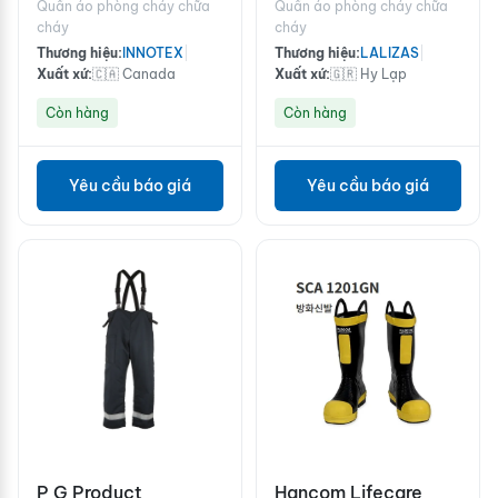
Quần áo phòng cháy chữa
Quần áo phòng cháy chữa
cháy
cháy
Thương hiệu:
INNOTEX
|
Thương hiệu:
LALIZAS
|
Xuất xứ:
🇨🇦 Canada
Xuất xứ:
🇬🇷 Hy Lạp
Còn hàng
Còn hàng
Yêu cầu báo giá
Yêu cầu báo giá
P G Product
Hancom Lifecare