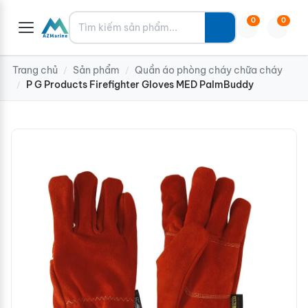
Tìm kiếm
0
0
Trang chủ
Sản phẩm
Quần áo phòng cháy chữa cháy
/
/
P G Products Firefighter Gloves MED PalmBuddy
/