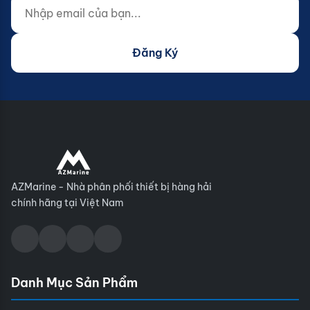
Nhập email của bạn...
Website (do not fill)
Đăng Ký
AZMarine - Nhà phân phối thiết bị hàng hải
chính hãng tại Việt Nam
Danh Mục Sản Phẩm