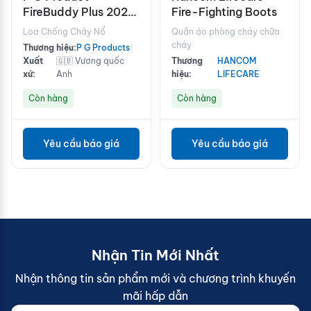
FireBuddy Plus 2020
Fire-Fighting Boots
Trs MED Large Red
Loa Chống Cháy Nổ
Quần áo phòng cháy chữa
Plain
cháy
Thương hiệu:
P G Products
|
Xuất
🇬🇧 Vương quốc
Thương
HANCOM
xứ:
Anh
hiệu:
LIFECARE
Còn hàng
Còn hàng
Yêu cầu báo giá
Yêu cầu báo giá
Nhận Tin Mới Nhất
Nhận thông tin sản phẩm mới và chương trình khuyến
mãi hấp dẫn