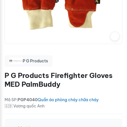
P G Products
P G Products Firefighter Gloves
MED PalmBuddy
Mã SP:
PGP4040
Quần áo phòng cháy chữa cháy
🇬🇧 Vương quốc Anh