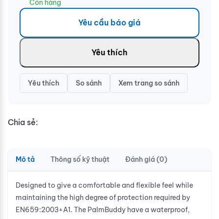
Còn hàng
Yêu cầu báo giá
Yêu thích
Yêu thích
So sánh
Xem trang so sánh
Chia sẻ:
Mô tả
Thông số kỹ thuật
Đánh giá (0)
Designed to give a comfortable and flexible feel while
maintaining the high degree of protection required by
EN659:2003+A1. The PalmBuddy have a waterproof,