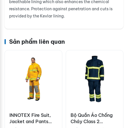
breathable lining which also enhances the chemical
resistance. Protection against penetration and cuts is
provided by the Kevlar lining.
Sản phẩm liên quan
INNOTEX Fire Suit,
Bộ Quần Áo Chống
Jacket and Pants
Cháy Class 2
RDG10
LALIZAS Antipiros