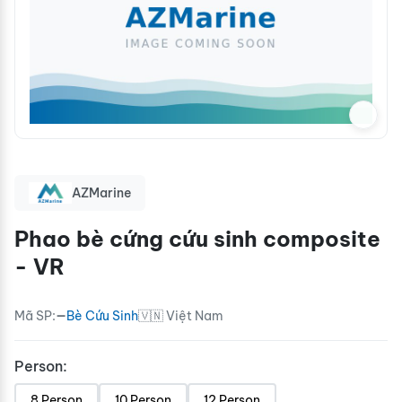
AZMarine
Phao bè cứng cứu sinh composite
- VR
Mã SP:
—
Bè Cứu Sinh
🇻🇳 Việt Nam
Person:
8 Person
10 Person
12 Person