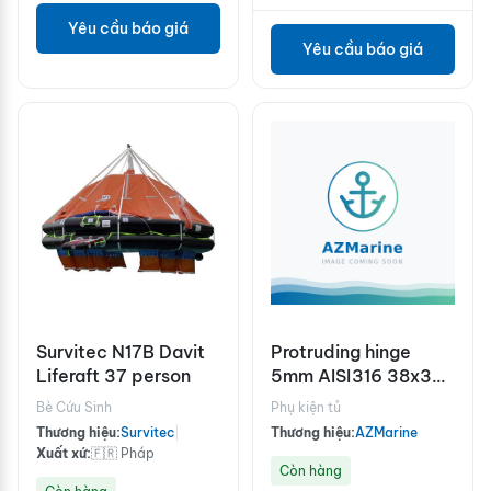
Yêu cầu báo giá
Yêu cầu báo giá
Survitec N17B Davit
Protruding hinge
Liferaft 37 person
5mm AISI316 38x38
mm
Bè Cứu Sinh
Phụ kiện tủ
Thương hiệu:
Survitec
|
Thương hiệu:
AZMarine
Xuất xứ:
🇫🇷 Pháp
Còn hàng