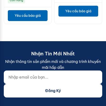
Còn hàng
Yêu cầu báo giá
Yêu cầu báo giá
Nhận Tin Mới Nhất
Nhận thông tin sản phẩm mới và chương trình khuyến
mãi hấp dẫn
Nhập email của bạn...
Website (do not fill)
Đăng Ký