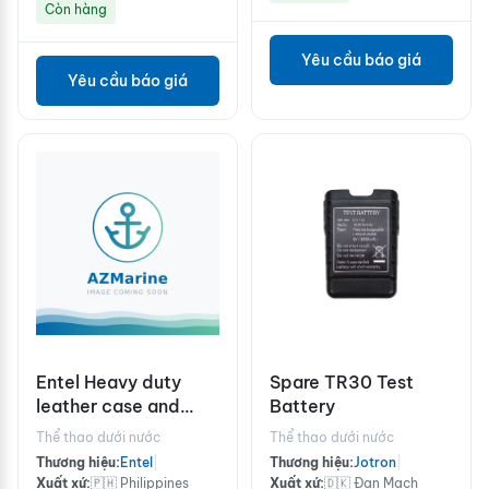
Còn hàng
Yêu cầu báo giá
Yêu cầu báo giá
Entel Heavy duty
Spare TR30 Test
leather case and
Battery
strap with belt loop
Thể thao dưới nước
Thể thao dưới nước
for full keypad radios
Thương hiệu:
Entel
|
Thương hiệu:
Jotron
|
Xuất xứ:
🇵🇭 Philippines
Xuất xứ:
🇩🇰 Đan Mạch