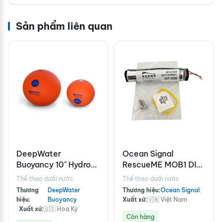
Sản phẩm liên quan
DeepWater
Ocean Signal
Buoyancy 10" Hydro-
RescueME MOB1 DIY
FloatTM Mooring
battery replacement
Thể thao dưới nước
Thể thao dưới nước
Buoy, 750m
Thương
DeepWater
Thương hiệu:
Ocean Signal
|
hiệu:
Buoyancy
Xuất xứ:
🇻🇳 Việt Nam
|
Xuất xứ:
🇺🇸 Hoa Kỳ
Còn hàng