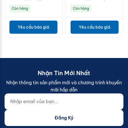
Còn hàng
Còn hàng
Yêu cầu báo giá
Yêu cầu báo giá
Nhận Tin Mới Nhất
Nhận thông tin sản phẩm mới và chương trình khuyến
mãi hấp dẫn
Nhập email của bạn...
Website (do not fill)
Đăng Ký