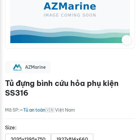
AZMarine
Tủ đựng bình cứu hỏa phụ kiện
SS316
Mã SP:
—
Tủ an toàn
🇻🇳 Việt Nam
Size:
2035x1395x750
1927x814x660