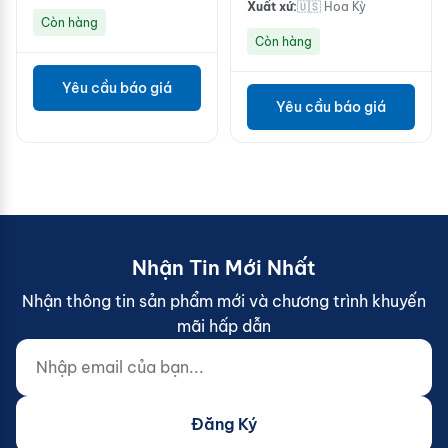
Xuất xứ:
🇺🇸 Hoa Kỳ
Còn hàng
Còn hàng
Yêu cầu báo giá
Yêu cầu báo giá
Nhận Tin Mới Nhất
Nhận thông tin sản phẩm mới và chương trình khuyến
mãi hấp dẫn
Nhập email của bạn...
Website (do not fill)
Đăng Ký