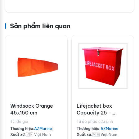
Sản phẩm liên quan
Windsock Orange
Lifejacket box
45x150 cm
Capacity 25 -
AZMarine
Túi đo gió
Tủ áo phao cứu sinh
Thương hiệu:
AZMarine
|
Thương hiệu:
AZMarine
|
Xuất xứ:
🇻🇳 Việt Nam
Xuất xứ:
🇻🇳 Việt Nam