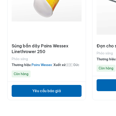
Súng bắn dây Pains Wessex
Đạn cho 
Linethrower 250
Pháo sáng
Pháo sáng
Thương hiệu
Thương hiệu:
Pains Wessex
|
Xuất xứ:
🇩🇪 Đức
Còn hàng
Còn hàng
Yêu cầu báo giá