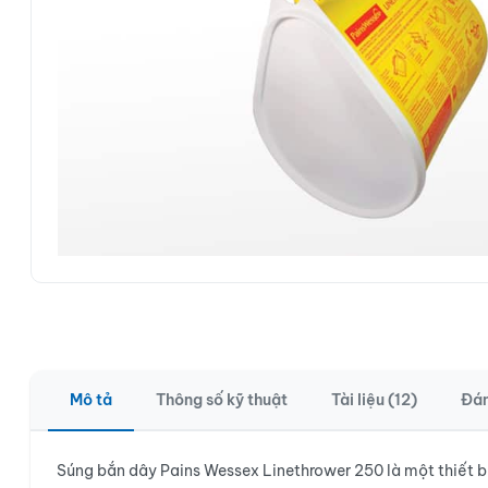
Mô tả
Thông số kỹ thuật
Tài liệu (12)
Đán
Súng bắn dây Pains Wessex Linethrower 250 là một thiết b