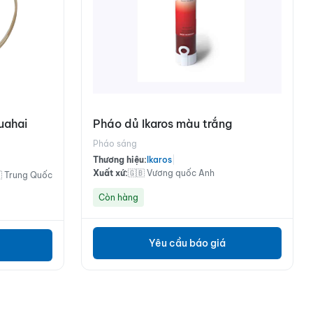
uahai
Pháo dủ Ikaros màu trắng
Pháo sáng
Thương hiệu:
Ikaros
|
Xuất xứ:
🇬🇧 Vương quốc Anh
 Trung Quốc
Còn hàng
Yêu cầu báo giá