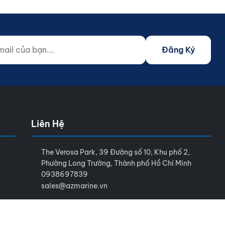
 của bạn...
o not fill)
Đăng Ký
Liên Hệ
The Verosa Park, 39 Đường số 10, Khu phố 2,
Phường Long Trường, Thành phố Hồ Chí Minh
0938697839
sales@azmarine.vn