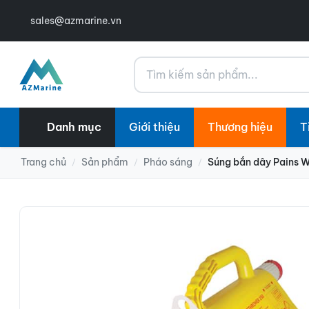
sales@azmarine.vn
Tìm kiếm
Danh mục
Giới thiệu
Thương hiệu
T
Trang chủ
Sản phẩm
Pháo sáng
Súng bắn dây Pains 
/
/
/