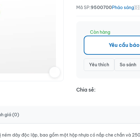
Mã SP:
9500700
Pháo sáng
🇩
Còn hàng
Yêu cầu báo
Yêu thích
So sánh
Chia sẻ:
h giá (0)
ị ném dây độc lập, bao gồm một hộp nhựa có nắp che chắn và 250m