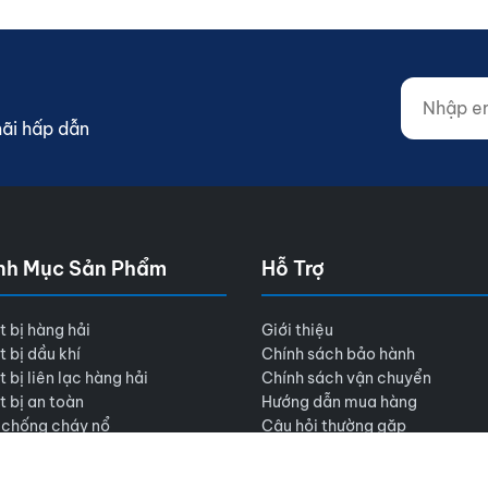
Nhập email
Website (d
mãi hấp dẫn
nh Mục Sản Phẩm
Hỗ Trợ
t bị hàng hải
Giới thiệu
t bị dầu khí
Chính sách bảo hành
t bị liên lạc hàng hải
Chính sách vận chuyển
t bị an toàn
Hướng dẫn mua hàng
 chống cháy nổ
Câu hỏi thường gặp