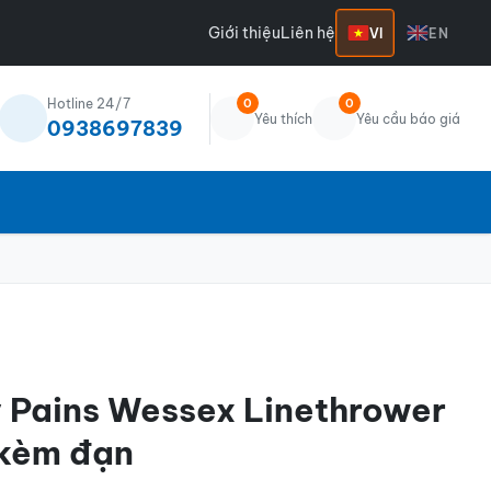
Giới thiệu
Liên hệ
VI
EN
Hotline 24/7
0
0
Yêu thích
Yêu cầu báo giá
0938697839
 Pains Wessex Linethrower
 kèm đạn