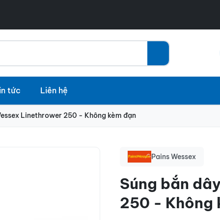
in tức
Liên hệ
Wessex Linethrower 250 - Không kèm đạn
Pains Wessex
Súng bắn dây
250 - Không