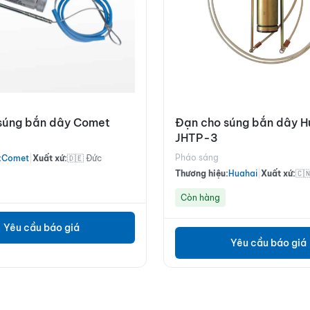
súng bắn dây Comet
Đạn cho súng bắn dây H
JHTP-3
Pháo sáng
:
Comet
|
Xuất xứ:
🇩🇪 Đức
Thương hiệu:
Huahai
|
Xuất xứ:
🇨
Còn hàng
Yêu cầu báo giá
Yêu cầu báo giá