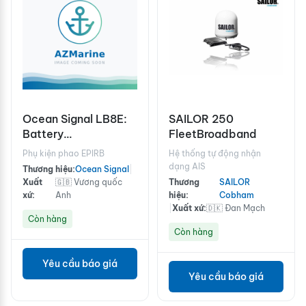
Ocean Signal LB8E:
SAILOR 250
Battery
FleetBroadband
Replacement Pack
Phụ kiện phao EPIRB
Hệ thống tự động nhận
for EPIRB1 & EPIRB1
dạng AIS
Thương hiệu:
Ocean Signal
|
Pro*
Xuất
🇬🇧 Vương quốc
Thương
SAILOR
xứ:
Anh
hiệu:
Cobham
|
Xuất xứ:
🇩🇰 Đan Mạch
Còn hàng
Còn hàng
Yêu cầu báo giá
Yêu cầu báo giá