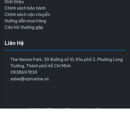
Giới thiệu
Chính sách bảo hành
Chính sách vận chuyển
Hướng dẫn mua hàng
Câu hỏi thường gặp
Liên Hệ
The Verosa Park, 39 Đường số 10, Khu phố 2, Phường Long
Trường, Thành phố Hồ Chí Minh
0938697839
sales@azmarine.vn
© 2026 AZMarine. Bảo lưu mọi quyền.
Điều khoản sử dụng
Chính sách bảo mật
Sitemap