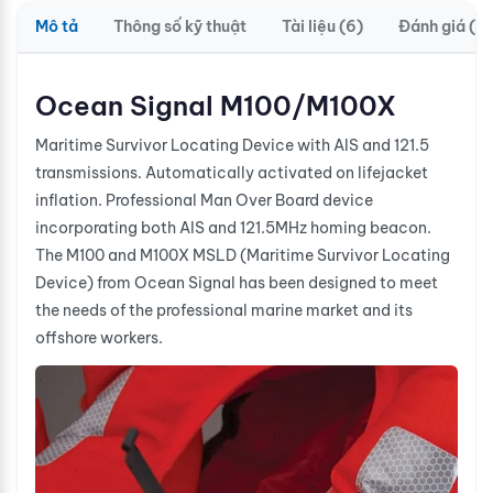
Mô tả
Thông số kỹ thuật
Tài liệu (6)
Đánh giá (0)
Ocean Signal M100/M100X
Maritime Survivor Locating Device with AIS and 121.5
transmissions. Automatically activated on lifejacket
inflation. Professional Man Over Board device
incorporating both AIS and 121.5MHz homing beacon.
The M100 and M100X MSLD (Maritime Survivor Locating
Device) from Ocean Signal has been designed to meet
the needs of the professional marine market and its
offshore workers.