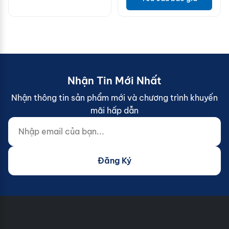
Nhận Tin Mới Nhất
Nhận thông tin sản phẩm mới và chương trình khuyến
mãi hấp dẫn
Nhập email của bạn...
Website (do not fill)
Đăng Ký