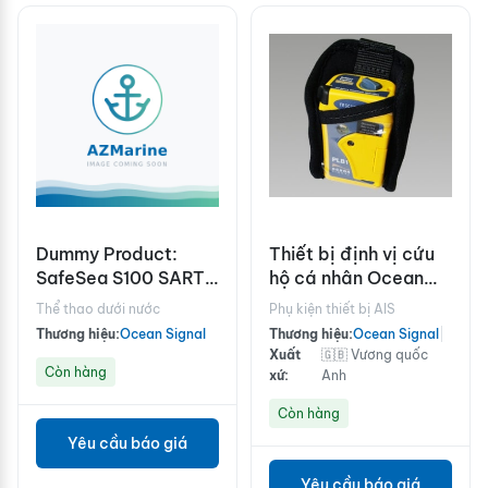
Dummy Product:
Thiết bị định vị cứu
SafeSea S100 SART
hộ cá nhân Ocean
with wall mount
Signal PLB1
Thể thao dưới nước
Phụ kiện thiết bị AIS
bracket
Thương hiệu:
Ocean Signal
Thương hiệu:
Ocean Signal
|
Xuất
🇬🇧 Vương quốc
Còn hàng
xứ:
Anh
Còn hàng
Yêu cầu báo giá
Yêu cầu báo giá