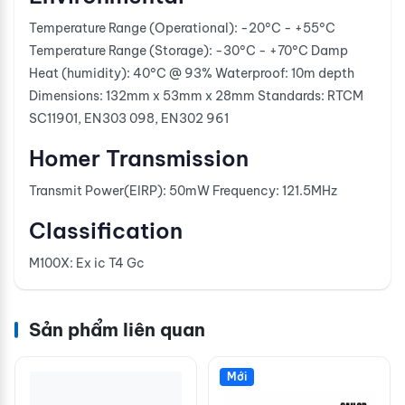
Temperature Range (Operational):
-20°C - +55°C
Temperature Range (Storage):
-30°C - +70°C
Damp
Heat (humidity):
40°C @ 93%
Waterproof:
10m depth
Dimensions:
132mm x 53mm x 28mm
Standards:
RTCM
SC11901, EN303 098, EN302 961
Homer Transmission
Transmit Power(EIRP):
50mW
Frequency:
121.5MHz
Classification
M100X: Ex ic T4 Gc
Sản phẩm liên quan
Mới