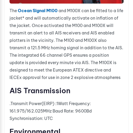
The
Ocean Signal M100
and M100X can be fitted to a life
jacket* and will automatically activate on inflation of
the jacket. Once activated the M100 and M100X will
transmit an alert to all AIS receivers and AIS enabled
plotters in the vicinity. The M100 and M100X also
transmit a 121.5 MHz homing signal in addition to the AIS.
The integrated 66 channel GPS ensures a position
update is provided every minute via AIS. The M100X is
designed to meet the European ATEX directive and
IECEx approval for use in zone 2 explosive atmospheres
AIS Transmission
.
Transmit Power(EIRP) :
1Watt
Frequency:
161.975/162.025MHz
Baud Rate:
9600Bd
Synchronisation:
UTC
Environmental