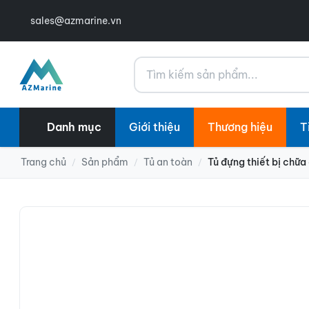
sales@azmarine.vn
Tìm kiếm
Danh mục
Giới thiệu
Thương hiệu
T
Trang chủ
Sản phẩm
Tủ an toàn
Tủ đựng thiết bị chữa
/
/
/