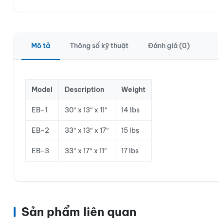
Mô tả
Thông số kỹ thuật
Đánh giá (0)
Model
Description
Weight
EB-1
30″ x 13″ x 11″
14 lbs
EB-2
33″ x 13″ x 17″
15 lbs
EB-3
33″ x 17″ x 11″
17 lbs
Sản phẩm liên quan