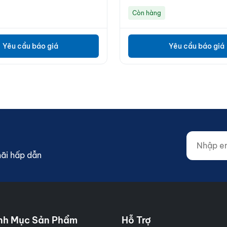
Còn hàng
Yêu cầu báo giá
Yêu cầu báo giá
Nhập email
Website (d
mãi hấp dẫn
nh Mục Sản Phẩm
Hỗ Trợ