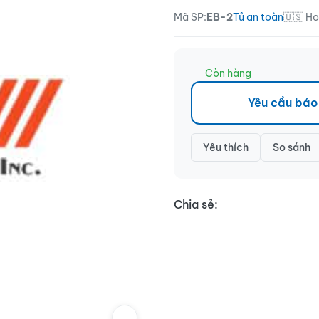
Mã SP:
EB-2
Tủ an toàn
🇺🇸 H
Còn hàng
Yêu cầu báo
Yêu thích
So sánh
Chia sẻ: