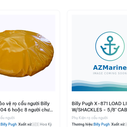
o vệ rọ cẩu người Billy
Billy Pugh X-871 LOAD L
04 6 hoặc 8 người chưa
W/SHACKLES - 5/8" CA
cẩu người
Phụ Kiện rọ cẩu người
:
Billy Pugh
|
Xuất xứ:
🇺🇸 Hoa Kỳ
Thương hiệu:
Billy Pugh
|
Xuất xứ: