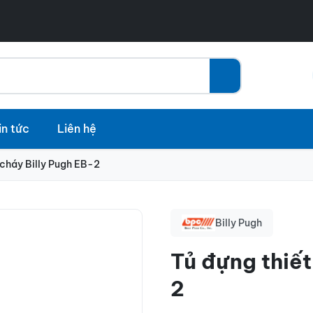
in tức
Liên hệ
 cháy Billy Pugh EB-2
Billy Pugh
Tủ đựng thiết
2