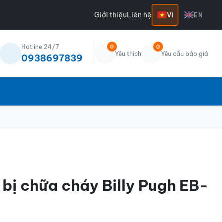
Giới thiệu
Liên hệ
VI
EN
Hotline 24/7
0
0
Yêu thích
Yêu cầu báo giá
0938697839
 bị chữa cháy Billy Pugh EB-