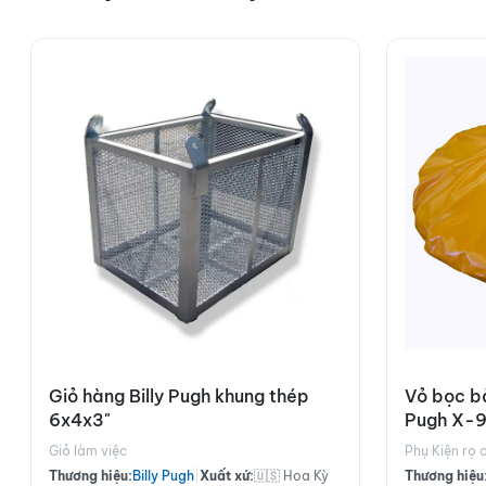
Giỏ hàng Billy Pugh khung thép
Vỏ bọc bả
6x4x3"
Pugh X-9
lắp đặt
Giỏ làm việc
Phụ Kiện rọ 
Thương hiệu:
Billy Pugh
|
Xuất xứ:
🇺🇸 Hoa Kỳ
Thương hiệu