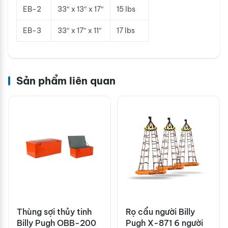
EB-2
33″ x 13″ x 17″
15 lbs
EB-3
33″ x 17″ x 11″
17 lbs
Sản phẩm liên quan
Thùng sợi thủy tinh
Rọ cẩu người Billy
Billy Pugh OBB-200
Pugh X-871 6 người