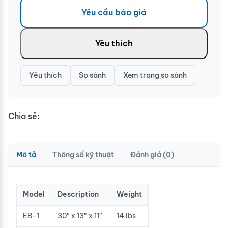
Yêu cầu báo giá
Yêu thích
Yêu thích
So sánh
Xem trang so sánh
Chia sẻ:
Mô tả
Thông số kỹ thuật
Đánh giá (0)
Model
Description
Weight
EB-1
30″ x 13″ x 11″
14 lbs