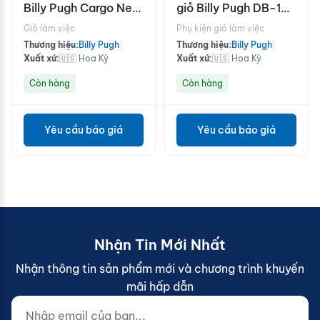
Billy Pugh Cargo Nets
giỏ Billy Pugh DB-1
8x8"
Derrick
Giỏ làm việc
Phụ kiện giỏ làm việc
Thương hiệu:
Billy Pugh
|
Thương hiệu:
Billy Pugh
|
Xuất xứ:
🇺🇸 Hoa Kỳ
Xuất xứ:
🇺🇸 Hoa Kỳ
Còn hàng
Còn hàng
Yêu cầu báo giá
Yêu cầu báo giá
Nhận Tin Mới Nhất
Nhận thông tin sản phẩm mới và chương trình khuyến
mãi hấp dẫn
Nhập email của bạn...
Website (do not fill)