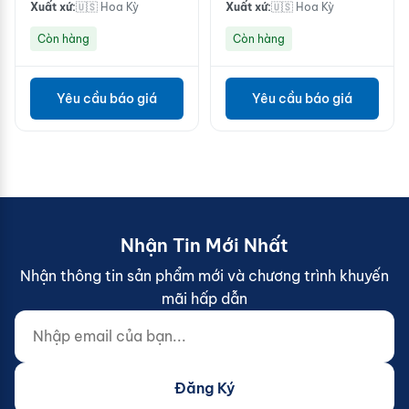
Xuất xứ:
🇺🇸 Hoa Kỳ
Xuất xứ:
🇺🇸 Hoa Kỳ
Còn hàng
Còn hàng
Yêu cầu báo giá
Yêu cầu báo giá
Nhận Tin Mới Nhất
Nhận thông tin sản phẩm mới và chương trình khuyến
mãi hấp dẫn
Nhập email của bạn...
Website (do not fill)
Đăng Ký