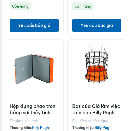
Còn hàng
Còn hàng
Yêu cầu báo giá
Yêu cầu báo giá
Hộp đựng phao tròn
Bạt của Giỏ làm việc
bằng sợi thủy tinh
trên cao Billy Pugh
Billy Pugh RBB-30W
PWB có thể gập lại
Tủ phao cứu sinh
Phụ Kiện rọ cẩu người
Thương hiệu:
Billy Pugh
|
Thương hiệu:
Billy Pugh
|