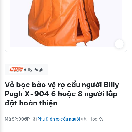
Billy Pugh
Vỏ bọc bảo vệ rọ cẩu người Billy
Pugh X-904 6 hoặc 8 người lắp
đặt hoàn thiện
Mã SP:
906P-31
Phụ Kiện rọ cẩu người
🇺🇸 Hoa Kỳ