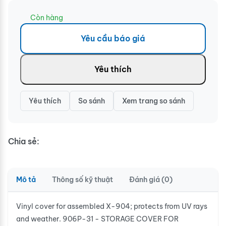
Còn hàng
Yêu cầu báo giá
Yêu thích
Yêu thích
So sánh
Xem trang so sánh
Chia sẻ:
Mô tả
Thông số kỹ thuật
Đánh giá (0)
Vinyl cover for assembled X-904; protects from UV rays
and weather. 906P-31 - STORAGE COVER FOR