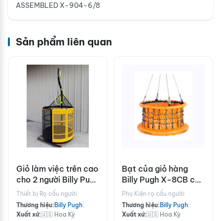
ASSEMBLED X-904-6/8
Sản phẩm liên quan
Giỏ làm việc trên cao
Bạt của giỏ hàng
cho 2 người Billy Pugh
Billy Pugh X-8CB có
RGB-2
thể thu gọn
Thiết bị Rọ cẩu người
Phụ Kiện rọ cẩu người
Thương hiệu:
Billy Pugh
|
Thương hiệu:
Billy Pugh
|
Xuất xứ:
🇺🇸 Hoa Kỳ
Xuất xứ:
🇺🇸 Hoa Kỳ