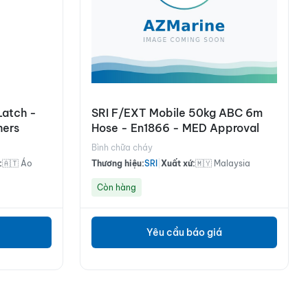
Latch -
SRI F/EXT Mobile 50kg ABC 6m
hers
Hose - En1866 - MED Approval
Bình chữa cháy
:
🇦🇹 Áo
Thương hiệu:
SRI
|
Xuất xứ:
🇲🇾 Malaysia
Còn hàng
Yêu cầu báo giá