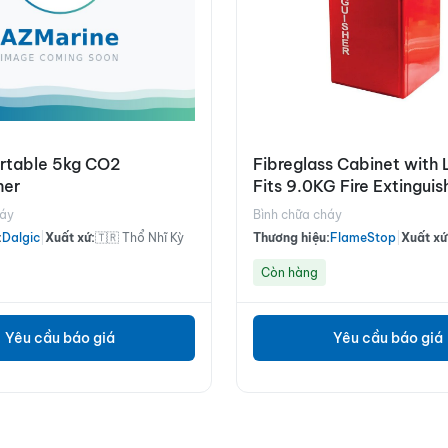
ortable 5kg CO2
Fibreglass Cabinet with 
her
Fits 9.0KG Fire Extinguis
háy
Bình chữa cháy
:
Dalgic
|
Xuất xứ:
🇹🇷 Thổ Nhĩ Kỳ
Thương hiệu:
FlameStop
|
Xuất xứ
Còn hàng
Yêu cầu báo giá
Yêu cầu báo giá