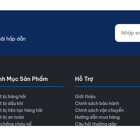
Nhập email
Website (d
mãi hấp dẫn
nh Mục Sản Phẩm
Hỗ Trợ
t bị hàng hải
Giới thiệu
t bị dầu khí
Chính sách bảo hành
t bị liên lạc hàng hải
Chính sách vận chuyển
t bị an toàn
Hướng dẫn mua hàng
 chống cháy nổ
Câu hỏi thường gặp