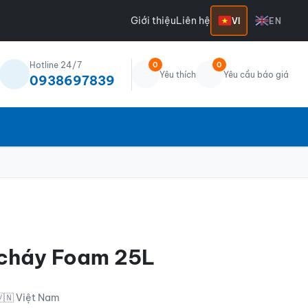
Giới thiệu
Liên hệ
VI
EN
Hotline 24/7
0
0
Yêu thích
Yêu cầu báo giá
0938697839
 cháy Foam 25L
🇳 Việt Nam