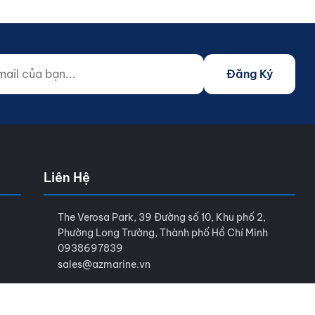
 của bạn...
o not fill)
Đăng Ký
Liên Hệ
The Verosa Park, 39 Đường số 10, Khu phố 2,
Phường Long Trường, Thành phố Hồ Chí Minh
0938697839
sales@azmarine.vn