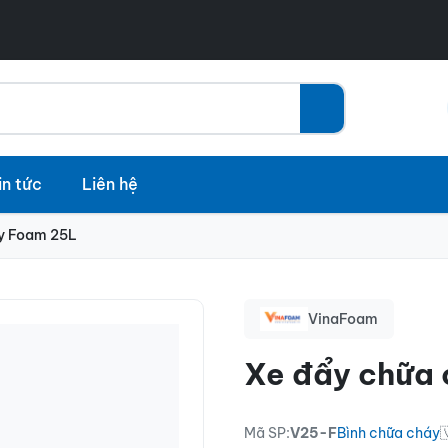
in tức
Liên hệ
áy Foam 25L
VinaFoam
Xe đẩy chữa
Mã SP:
V25-F
Bình chữa cháy
