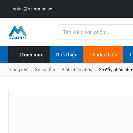
sales@azmarine.vn
Tìm kiếm
Danh mục
Giới thiệu
Thương hiệu
T
Trang chủ
Sản phẩm
Bình chữa cháy
Xe đẩy chữa ch
/
/
/