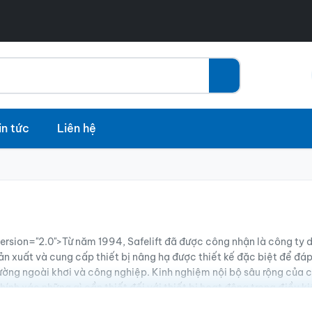
in tức
Liên hệ
rsion="2.0">Từ năm 1994, Safelift đã được công nhận là công ty d
 sản xuất và cung cấp thiết bị nâng hạ được thiết kế đặc biệt để đ
ường ngoài khơi và công nghiệp. Kinh nghiệm nội bộ sâu rộng của 
hính xác những gì cần thiết đối với thiết bị hoạt động trong điều k
 tôi chỉ cung cấp những sản phẩm mà chúng tôi cho là hoàn toàn 