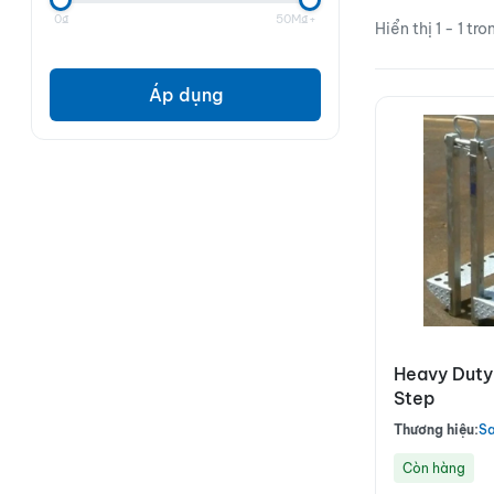
sử dụng.</div>
0₫
50M₫+
Hiển thị 1 - 1 tr
Áp dụng
Heavy Duty
Step
Thương hiệu:
Sa
Còn hàng