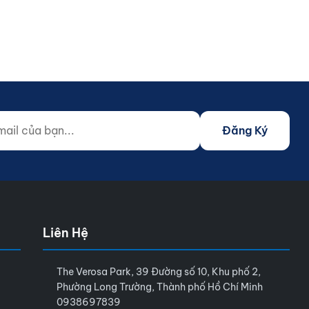
 của bạn...
o not fill)
Đăng Ký
Liên Hệ
The Verosa Park, 39 Đường số 10, Khu phố 2,
Phường Long Trường, Thành phố Hồ Chí Minh
0938697839