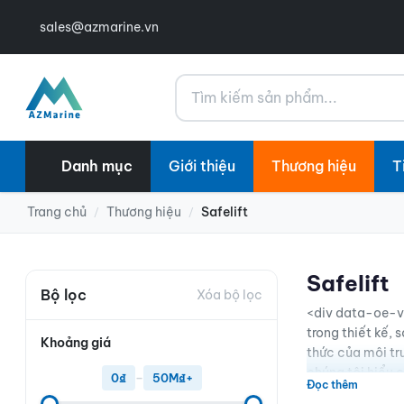
sales@azmarine.vn
Tìm kiếm
Danh mục
Giới thiệu
Thương hiệu
T
Trang chủ
Thương hiệu
Safelift
/
/
Safelift
Bộ lọc
Xóa bộ lọc
<div data-oe-ve
trong thiết kế,
Khoảng giá
thức của môi tr
chúng tôi hiểu c
0₫
–
50M₫+
Đọc thêm
khơi — và chúng