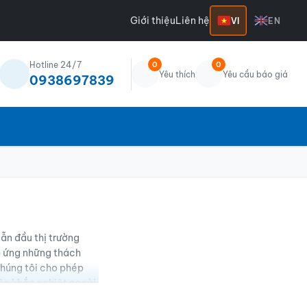
Giới thiệu
Liên hệ
VI
EN
Hotline 24/7
0
0
Yêu thích
Yêu cầu báo giá
0938697839
ẫn đầu thị trường
áp ứng những thách
chúng tôi cho phép
iện khắc nghiệt ngoài
phù hợp với mục đích