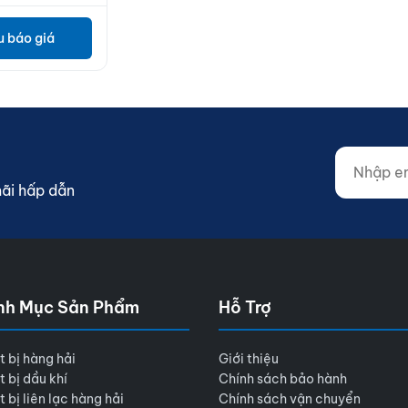
u báo giá
Nhập email
Website (d
mãi hấp dẫn
nh Mục Sản Phẩm
Hỗ Trợ
t bị hàng hải
Giới thiệu
t bị dầu khí
Chính sách bảo hành
t bị liên lạc hàng hải
Chính sách vận chuyển