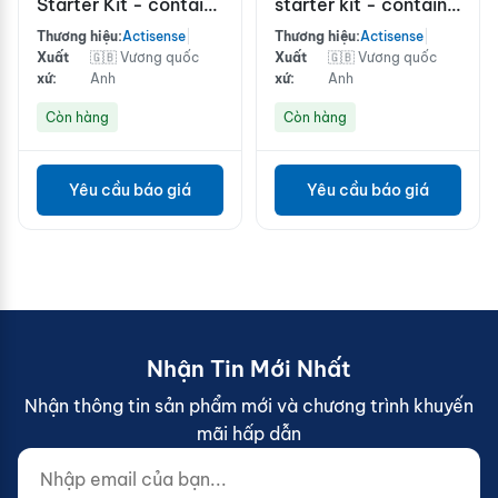
Starter Kit - contains
starter kit - contains
MPT-2, TER-U(x2),
MPT-2, TER-M x2,
Thương hiệu:
Actisense
|
Thương hiệu:
Actisense
|
T-MFF(x2), TDC-4M
T-MFF(x2) TDC-6M
Xuất
🇬🇧 Vương quốc
Xuất
🇬🇧 Vương quốc
xứ:
Anh
xứ:
Anh
Còn hàng
Còn hàng
Yêu cầu báo giá
Yêu cầu báo giá
Nhận Tin Mới Nhất
Nhận thông tin sản phẩm mới và chương trình khuyến
mãi hấp dẫn
Nhập email của bạn...
Website (do not fill)