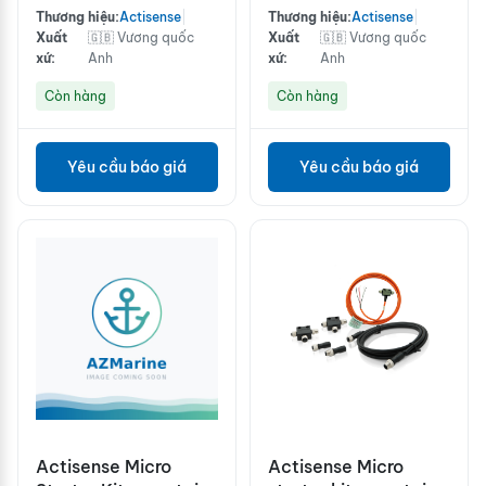
metre UL certified
Thương hiệu:
Actisense
|
Thương hiệu:
Actisense
|
cable, left and right
Xuất
🇬🇧 Vương quốc
Xuất
🇬🇧 Vương quốc
power feed pairs
xứ:
Anh
xứ:
Anh
Còn hàng
Còn hàng
Yêu cầu báo giá
Yêu cầu báo giá
Actisense Micro
Actisense Micro