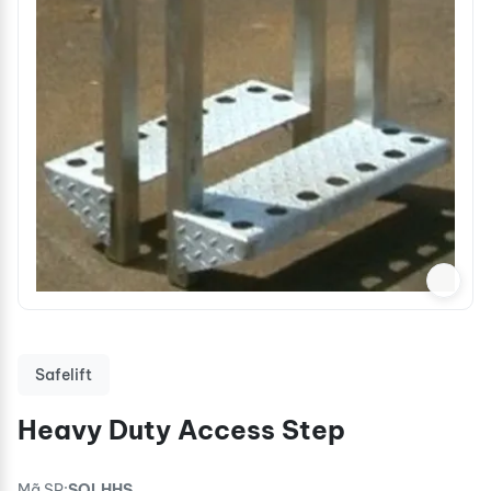
Safelift
Heavy Duty Access Step
Mã SP:
SOLHHS