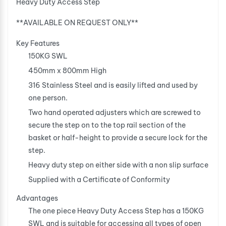
Heavy Duty Access Step
**AVAILABLE ON REQUEST ONLY**
Key Features
150KG SWL
450mm x 800mm High
316 Stainless Steel and is easily lifted and used by
one person.
Two hand operated adjusters which are screwed to
secure the step on to the top rail section of the
basket or half-height to provide a secure lock for the
step.
Heavy duty step on either side with a non slip surface
Supplied with a Certificate of Conformity
Advantages
The one piece Heavy Duty Access Step has a 150KG
SWL and is suitable for accessing all types of open