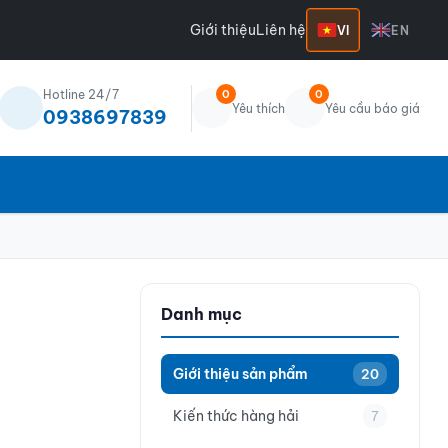
Giới thiệu
Liên hệ
VI
EN
Hotline 24/7
0
0
Yêu thích
Yêu cầu báo giá
0938697839
Danh mục
Giới thiệu sản phẩm
20
Kiến thức hàng hải
7