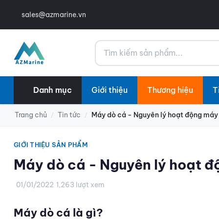
sales@azmarine.vn
Tìm kiếm
Danh mục
Giới thiệu
Thương hiệu
T
Trang chủ
Tin tức
Máy dò cá - Nguyên lý hoạt động máy
/
/
GIỚI THIỆU SẢN PHẨM
Máy dò cá - Nguyên lý hoạt đ
01/01/2022
1,263 lượt xem
Máy dò cá là gì?