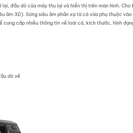
ại, đầu dò của máy thu lại và hiển thị trên màn hình. Cho bi
êu âm 3D). Sóng siêu âm phản xạ từ cá vừa phụ thuộc vào l
 cung cấp nhiều thông tin về loài cá, kích thước, hình dạng
đầu dò về