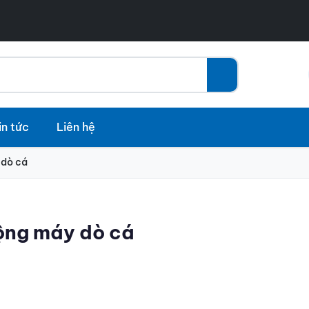
in tức
Liên hệ
 dò cá
ộng máy dò cá