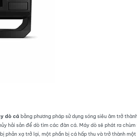
y dò cá
bằng phương pháp sử dụng sóng siêu âm trở thàn
hủy hải sản để dò tìm các đàn cá. Máy dò sẽ phát ra chùm 
ị phản xạ trở lại, một phần bị cá hấp thu và trở thành mộ