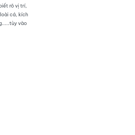
ết rõ vị trí,
oài cá, kích
.....tùy vào