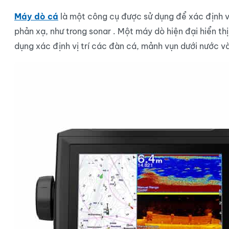
Máy dò cá
là một công cụ được sử dụng để xác định v
phản xạ, như trong sonar . Một máy dò hiện đại hiển th
dụng xác định vị trí các đàn cá, mảnh vụn dưới nước v