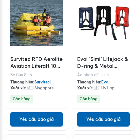
Survitec RFD Aerolite
Eval "Simi" Lifejack &
Aviation Liferaft 10
D-ring & Metal
Person
Buckle & Crotch
Bè Cứu Sinh
Áo phao cứu sinh
Strap
Thương hiệu:
Survitec
|
Thương hiệu:
Eval
|
Xuất xứ:
🇸🇬 Singapore
Xuất xứ:
🇬🇷 Hy Lạp
Còn hàng
Còn hàng
Yêu cầu báo giá
Yêu cầu báo giá