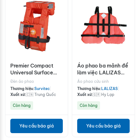
Premier Compact
Áo phao ba mảnh để
Universal Surface
làm việc LALIZAS
Light with Integrated
50N
Đèn áo phao
Áo phao cứu sinh
Sensor
Thương hiệu:
Survitec
|
Thương hiệu:
LALIZAS
|
Xuất xứ:
🇨🇳 Trung Quốc
Xuất xứ:
🇬🇷 Hy Lạp
Còn hàng
Còn hàng
Yêu cầu báo giá
Yêu cầu báo giá