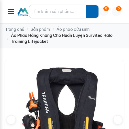
Tìm kiếm
0
0
Trang chủ
Sản phẩm
Áo phao cứu sinh
/
/
Áo Phao Hàng Không Cho Huấn Luyện Survitec Halo
/
Training Lifejacket