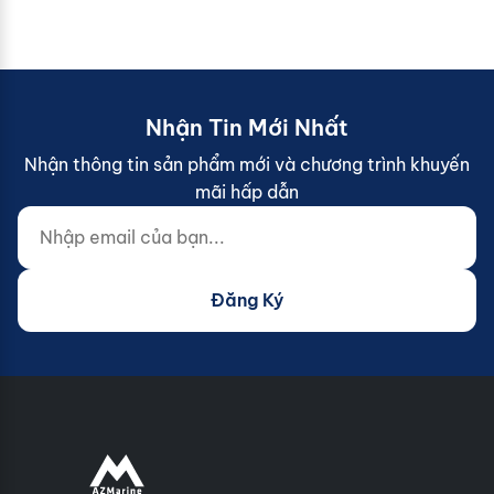
Nhận Tin Mới Nhất
Nhận thông tin sản phẩm mới và chương trình khuyến
mãi hấp dẫn
Nhập email của bạn...
Website (do not fill)
Đăng Ký