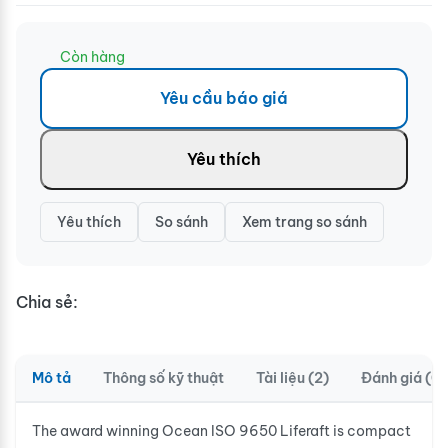
Còn hàng
Yêu cầu báo giá
Yêu thích
Yêu thích
So sánh
Xem trang so sánh
Chia sẻ:
Mô tả
Thông số kỹ thuật
Tài liệu (2)
Đánh giá (0)
The award winning Ocean ISO 9650 Liferaft is compact