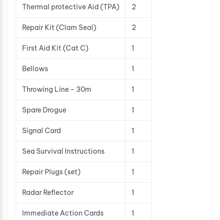
Thermal protective Aid (TPA)
2
Repair Kit (Clam Seal)
2
First Aid Kit (Cat C)
1
Bellows
1
Throwing Line - 30m
1
Spare Drogue
1
Signal Card
1
Sea Survival Instructions
1
Repair Plugs (set)
1
Radar Reflector
1
Immediate Action Cards
1