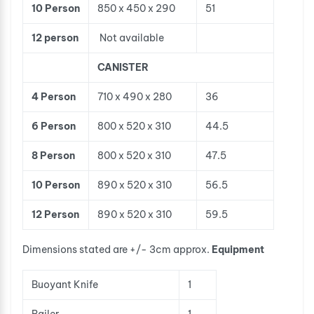
10 Person
850 x 450 x 290
51
12 person
Not available
CANISTER
4 Person
710 x 490 x 280
36
6 Person
800 x 520 x 310
44.5
8 Person
800 x 520 x 310
47.5
10 Person
890 x 520 x 310
56.5
12 Person
890 x 520 x 310
59.5
Dimensions stated are +/- 3cm approx.
Equipment
Buoyant Knife
1