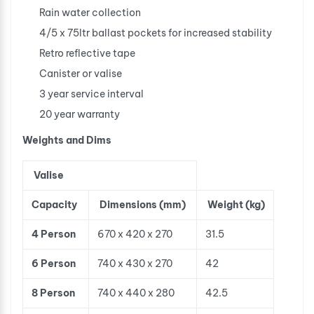
Rain water collection
4/5 x 75ltr ballast pockets for increased stability
Retro reflective tape
Canister or valise
3 year service interval
20 year warranty
Weights and Dims
Valise
Capacity
Dimensions (mm)
Weight (kg)
4 Person
670 x 420 x 270
31.5
6 Person
740 x 430 x 270
42
8 Person
740 x 440 x 280
42.5