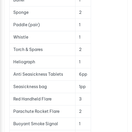
Bailer
1
Sponge
2
Paddle (pair)
1
Whistle
1
Torch & Spares
2
Heliograph
1
Anti Seasickness Tablets
6pp
Seasickness bag
1pp
Red Handheld Flare
3
Parachute Rocket Flare
2
Buoyant Smoke Signal
1