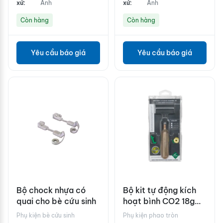
xứ:
Anh
xứ:
Anh
Còn hàng
Còn hàng
Yêu cầu báo giá
Yêu cầu báo giá
Bộ chock nhựa có
Bộ kit tự động kích
quai cho bè cứu sinh
hoạt bình CO2 18g
Halkey Robert
Phụ kiện bè cứu sinh
Phụ kiện phao tròn