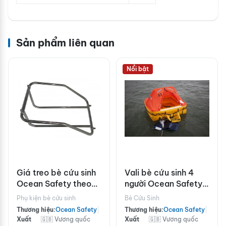
Sản phẩm liên quan
Nổi bật
Giá treo bè cứu sinh
Vali bè cứu sinh 4
Ocean Safety theo
người Ocean Safety
chiều dọc
4V chuẩn ISO9650
Phụ kiện bè cứu sinh
Bè Cứu Sinh
dưới 24h
Thương hiệu:
Ocean Safety
|
Thương hiệu:
Ocean Safety
|
Xuất
🇬🇧 Vương quốc
Xuất
🇬🇧 Vương quốc