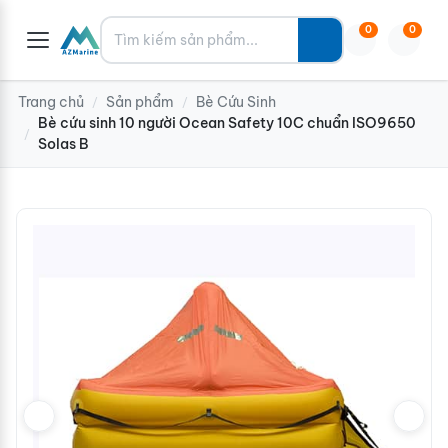
Tìm kiếm
0
0
Trang chủ
Sản phẩm
Bè Cứu Sinh
/
/
Bè cứu sinh 10 người Ocean Safety 10C chuẩn ISO9650
/
Solas B