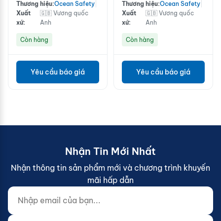
Thương hiệu:
Ocean Safety
|
Thương hiệu:
Ocean Safety
|
Xuất
🇬🇧 Vương quốc
Xuất
🇬🇧 Vương quốc
xứ:
Anh
xứ:
Anh
Còn hàng
Còn hàng
Yêu cầu báo giá
Yêu cầu báo giá
Nhận Tin Mới Nhất
Nhận thông tin sản phẩm mới và chương trình khuyến
mãi hấp dẫn
Nhập email của bạn...
Website (do not fill)