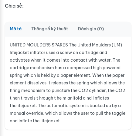
Chia sẻ:
Mô tả
Thông số kỹ thuật
Đánh giá (0)
UNITED MOULDERS SPARES The United Moulders (UM)
lifejacket inflator uses a screw on cartridge and
activates when it comes into contact with water. The
cartridge mechanism has a compressed high powered
spring which is held by a paper element. When the paper
element dissolves it releases the spring which allows the
firing mechanism to puncture the CO2 cylinder, the CO2
t hen t ravels t hrough t he m anifold a nd i nflates
thelifejacket. The automatic system is backed up by a
manual override, which allows the user to pull the toggle
and inflate the lifejacket.