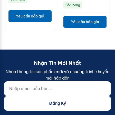
Còn hàng
Yêu cầu báo giá
Yêu cầu báo giá
Nhận Tin Mới Nhất
Nhận thông tin sản phẩm mới và chương trình khuyến
mãi hấp dẫn
Nhập email của bạn...
Website (do not fill)
Đăng Ký