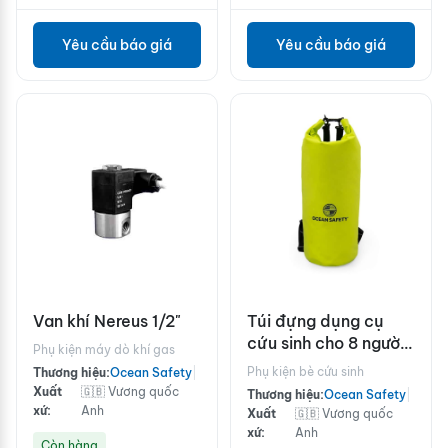
Yêu cầu báo giá
Yêu cầu báo giá
Van khí Nereus 1/2"
Túi đựng dụng cụ
cứu sinh cho 8 người
Phụ kiện máy dò khí gas
chuẩn ISO lớn hơn
Phụ kiện bè cứu sinh
Thương hiệu:
Ocean Safety
|
24h
Xuất
🇬🇧 Vương quốc
Thương hiệu:
Ocean Safety
|
xứ:
Anh
Xuất
🇬🇧 Vương quốc
xứ:
Anh
Còn hàng