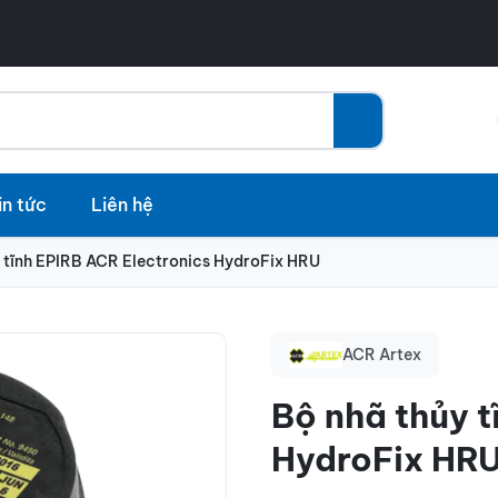
in tức
Liên hệ
 tĩnh EPIRB ACR Electronics HydroFix HRU
ACR Artex
Bộ nhã thủy t
HydroFix HR