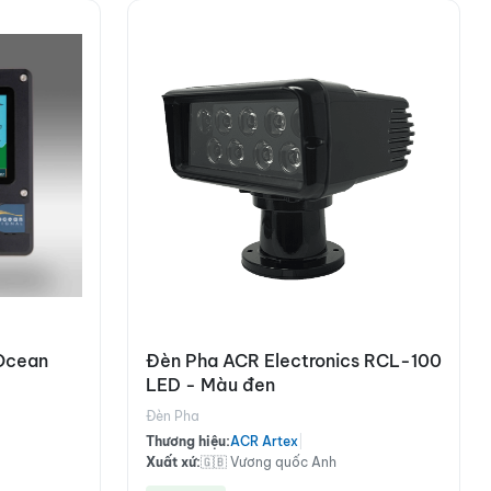
 Ocean
Đèn Pha ACR Electronics RCL-100
LED - Màu đen
Đèn Pha
Thương hiệu:
ACR Artex
|
Xuất xứ:
🇬🇧 Vương quốc Anh