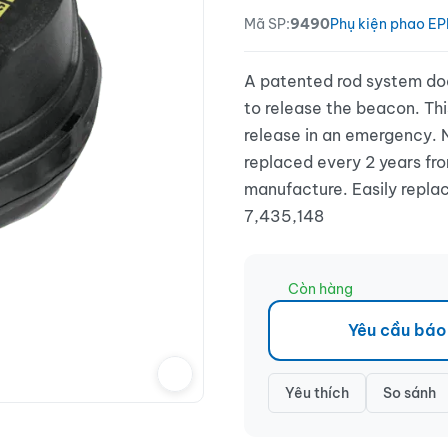
Mã SP:
9490
Phụ kiện phao EP
A patented rod system doe
to release the beacon. Thi
release in an emergency. 
replaced every 2 years fro
manufacture. Easily repl
7,435,148
Còn hàng
Yêu cầu báo
Yêu thích
So sánh