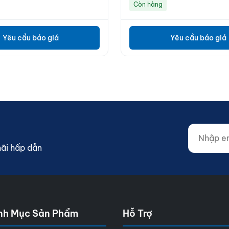
Còn hàng
Yêu cầu báo giá
Yêu cầu báo giá
Nhập email
Website (d
mãi hấp dẫn
nh Mục Sản Phẩm
Hỗ Trợ