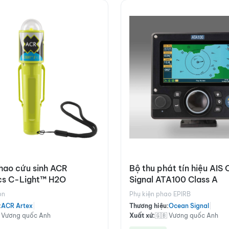
hao cứu sinh ACR
Bộ thu phát tín hiệu AIS
ics C-Light™ H2O
Signal ATA100 Class A
òn
Phụ kiện phao EPIRB
:
ACR Artex
|
Thương hiệu:
Ocean Signal
|
 Vương quốc Anh
Xuất xứ:
🇬🇧 Vương quốc Anh