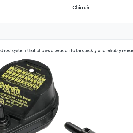
Chia sẻ:
d rod system that allows a beacon to be quickly and reliably rele