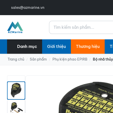
sales@azmarine.vn
Tìm kiếm
Danh mục
Giới thiệu
Thương hiệu
T
Trang chủ
Sản phẩm
Phụ kiện phao EPIRB
Bộ nhã thủy
/
/
/