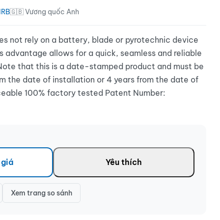
IRB
🇬🇧 Vương quốc Anh
s not rely on a battery, blade or pyrotechnic device
s advantage allows for a quick, seamless and reliable
Note that this is a date-stamped product and must be
m the date of installation or 4 years from the date of
aceable 100% factory tested Patent Number:
 giá
Yêu thích
Xem trang so sánh