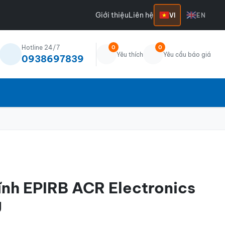
Giới thiệu
Liên hệ
VI
EN
Hotline 24/7
0
0
Yêu thích
Yêu cầu báo giá
0938697839
ĩnh EPIRB ACR Electronics
U