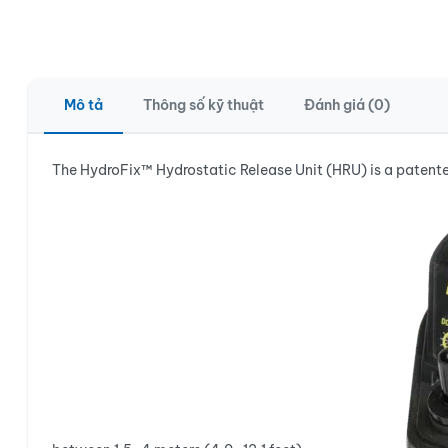
Mô tả
Thông số kỹ thuật
Đánh giá (0)
The HydroFix™ Hydrostatic Release Unit (HRU) is a patente