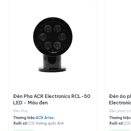
Đèn Pha ACR Electronics RCL-50
Đèn áo p
LED - Màu đen
Electron
Đèn Pha
Đèn phao tr
Thương hiệu:
ACR Artex
|
Thương hiệu
Xuất xứ:
🇬🇧 Vương quốc Anh
Xuất xứ:
🇬