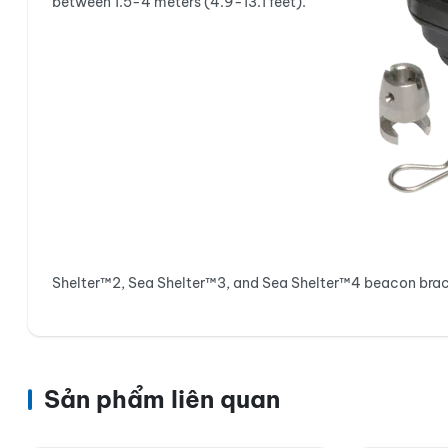
between 1.5-4 meters (4.9-13.1 feet).
Shelter™2, Sea Shelter™3, and Sea Shelter™4 beacon brac
Sản phẩm liên quan