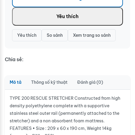
Yêu thích
Yêu thích
So sánh
Xem trang so sánh
Chia sẻ:
Mô tả
Thông số kỹ thuật
Đánh giá (0)
TYPE 200 RESCUE STRETCHER Constructed from high
density polyethylene complete with a supportive
stainless steel outer rail (permanently attached to the
stretcher) and a non absorbent foam mattress.
FEATURES • Size : 209 x 60 x 190 cm, Weight 14kg