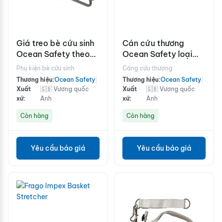
Giá treo bè cứu sinh
Cán cứu thương
Ocean Safety theo
Ocean Safety loại
chiều dọc
kéo giãn
Phụ kiện bè cứu sinh
Cáng cứu thương
Thương hiệu:
Ocean Safety
|
Thương hiệu:
Ocean Safety
|
Xuất
🇬🇧 Vương quốc
Xuất
🇬🇧 Vương quốc
xứ:
Anh
xứ:
Anh
Còn hàng
Còn hàng
Yêu cầu báo giá
Yêu cầu báo giá