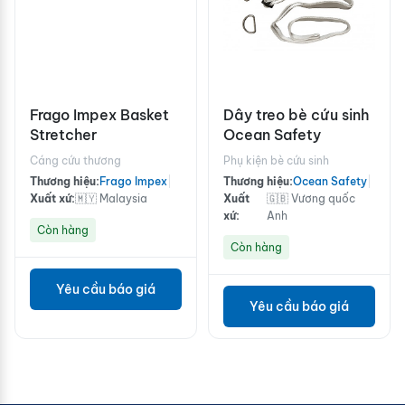
Frago Impex Basket
Dây treo bè cứu sinh
Stretcher
Ocean Safety
Cáng cứu thương
Phụ kiện bè cứu sinh
Thương hiệu:
Frago Impex
|
Thương hiệu:
Ocean Safety
|
Xuất xứ:
🇲🇾 Malaysia
Xuất
🇬🇧 Vương quốc
xứ:
Anh
Còn hàng
Còn hàng
Yêu cầu báo giá
Yêu cầu báo giá