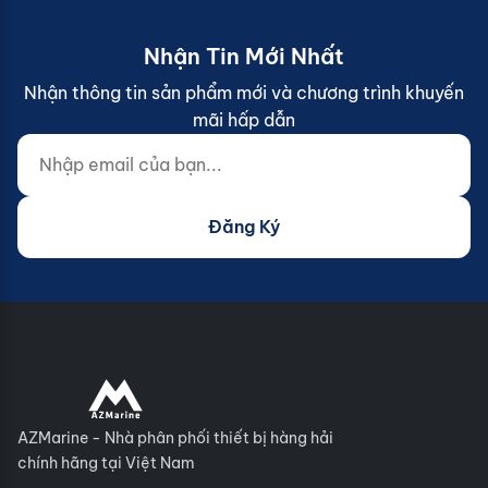
Nhận Tin Mới Nhất
Nhận thông tin sản phẩm mới và chương trình khuyến
mãi hấp dẫn
Nhập email của bạn...
Website (do not fill)
Đăng Ký
AZMarine - Nhà phân phối thiết bị hàng hải
chính hãng tại Việt Nam