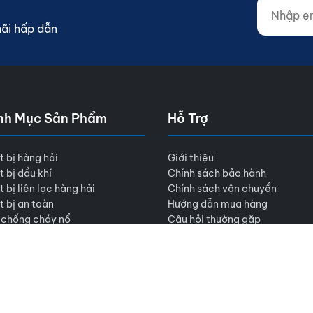
Nhập email
Website (d
mãi hấp dẫn
nh Mục Sản Phẩm
Hỗ Trợ
t bị hàng hải
Giới thiệu
t bị dầu khí
Chính sách bảo hành
t bị liên lạc hàng hải
Chính sách vận chuyển
t bị an toàn
Hướng dẫn mua hàng
 chống cháy nổ
Câu hỏi thường gặp