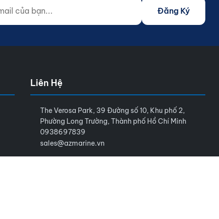
 của bạn...
o not fill)
Đăng Ký
Liên Hệ
The Verosa Park, 39 Đường số 10, Khu phố 2,
Phường Long Trường, Thành phố Hồ Chí Minh
0938697839
sales@azmarine.vn
Điều khoản sử dụng
Chính sách bảo mật
Sitemap