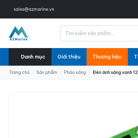
sales@azmarine.vn
Tìm kiếm
Danh mục
Giới thiệu
Thương hiệu
T
Trang chủ
Sản phẩm
Pháo sáng
Đèn ánh sáng xanh 12
/
/
/