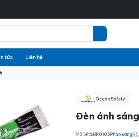
in tức
Liên hệ
h
Ocean Safety
Đèn ánh sáng
Mã SP:
SUR0105
Pháo sáng
🇬