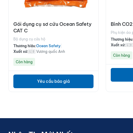
Gói dụng cụ sơ cứu Ocean Safety
Bình CO2
CAT C
Phụ kiện áo 
Bộ dụng cụ cứu hộ
Thương hiệu
Xuất xứ:
🇬
Thương hiệu:
Ocean Safety
|
Xuất xứ:
🇬🇧 Vương quốc Anh
Còn hàng
Còn hàng
Yêu cầu báo giá