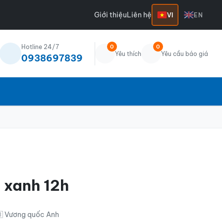
Giới thiệu
Liên hệ
VI
EN
Hotline 24/7
0
0
Yêu thích
Yêu cầu báo giá
0938697839
 xanh 12h
🇧 Vương quốc Anh