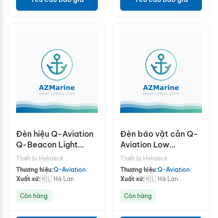
Đèn hiệu Q-Aviation
Đèn báo vật cản Q-
Q-Beacon Light
Aviation Low
Morse "H"
Intensity (LIOL) ICAO
Thiết bị Helideck
Thiết bị Helideck
Thương hiệu:
Q-Aviation
|
Thương hiệu:
Q-Aviation
|
Xuất xứ:
🇳🇱 Hà Lan
Xuất xứ:
🇳🇱 Hà Lan
Còn hàng
Còn hàng