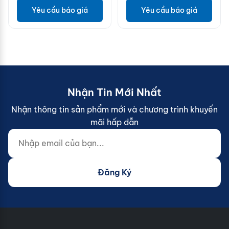
Yêu cầu báo giá
Yêu cầu báo giá
Nhận Tin Mới Nhất
Nhận thông tin sản phẩm mới và chương trình khuyến
mãi hấp dẫn
Nhập email của bạn...
Website (do not fill)
Đăng Ký