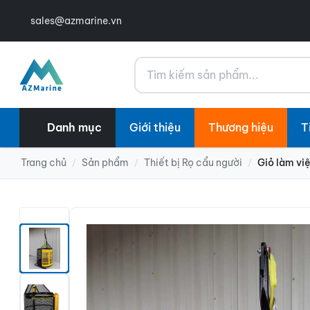
sales@azmarine.vn
Tìm kiếm
Danh mục
Giới thiệu
Thương hiệu
T
Trang chủ
Sản phẩm
Thiết bị Rọ cẩu người
Giỏ làm vi
/
/
/