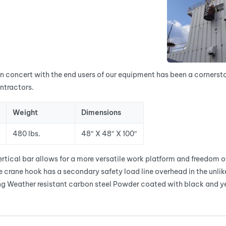
g in concert with the end users of our equipment has been a corners
ntractors.
Weight
Dimensions
480 lbs.
48″ X 48″ X 100″
tical bar allows for a more versatile work platform and freedom of
e crane hook has a secondary safety load line overhead in the unlikel
g Weather resistant carbon steel Powder coated with black and y