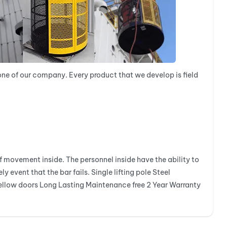
tone of our company. Every product that we develop is field
 movement inside. The personnel inside have the ability to
y event that the bar fails. Single lifting pole Steel
ellow doors Long Lasting Maintenance free 2 Year Warranty