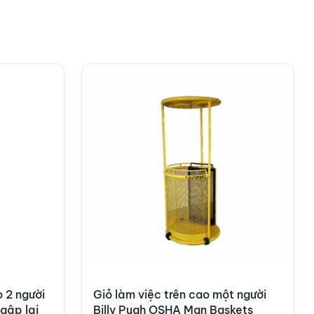
o 2 người
Giỏ làm việc trên cao một người
gập lại
Billy Pugh OSHA Man Baskets