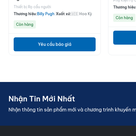
Phụ Kiện rọ 
Thiết bị Rọ cẩu người
Thương hiệu
Thương hiệu:
Billy Pugh
|
Xuất xứ:
🇺🇸 Hoa Kỳ
Còn hàng
Còn hàng
Yêu cầu báo giá
Nhận Tin Mới Nhất
Nhận thông tin sản phẩm mới và chương trình khuyến 