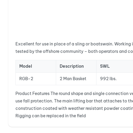
Excellent for use in place of a sling or boatswain. Workin
tested by the offshore community – both operators and co
Model
Description
SWL
RGB-2
2 Man Basket
992 lbs.
Product Features The round shape and single connection ver
use fall protection. The main lifting bar that attaches to th
construction coated with weather resistant powder coatin
Rigging can be replaced in the field