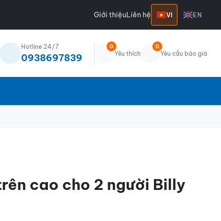
Giới thiệu
Liên hệ
VI
EN
Hotline 24/7
0
0
Yêu thích
Yêu cầu báo giá
0938697839
trên cao cho 2 người Billy