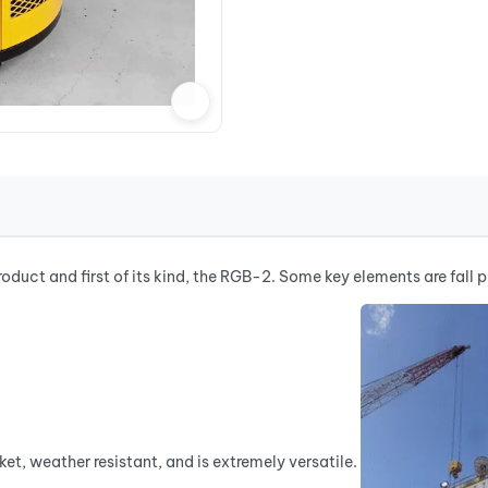
uct and first of its kind, the RGB-2. Some key elements are fall pr
ket, weather resistant, and is extremely versatile.