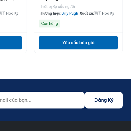
Thiết bị Rọ cẩu người
🇺🇸 Hoa Kỳ
Thương hiệu:
Billy Pugh
|
Xuất xứ:
🇺🇸 Hoa Kỳ
Còn hàng
Yêu cầu báo giá
 của bạn...
o not fill)
Đăng Ký