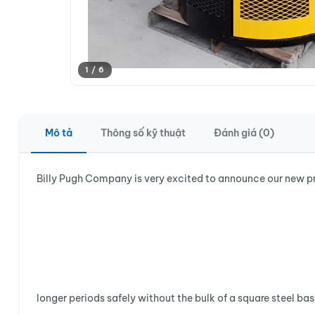
1 / 6
Mô tả
Thông số kỹ thuật
Đánh giá (0)
Billy Pugh Company is very excited to announce our new prod
longer periods safely without the bulk of a square steel bas