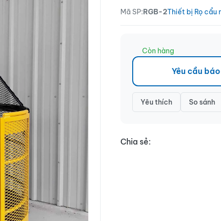
Mã SP:
RGB-2
Thiết bị Rọ cẩu 
Còn hàng
Yêu cầu báo
Yêu thích
So sánh
Chia sẻ: