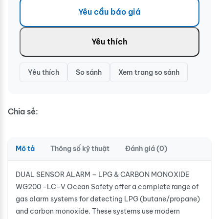
Yêu cầu báo giá
Yêu thích
Yêu thích
So sánh
Xem trang so sánh
Chia sẻ:
Mô tả
Thông số kỹ thuật
Đánh giá (0)
DUAL SENSOR ALARM – LPG & CARBON MONOXIDE
WG200 -LC-V Ocean Safety offer a complete range of
gas alarm systems for detecting LPG (butane/propane)
and carbon monoxide. These systems use modern