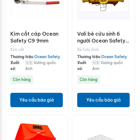
Kìm cắt cáp Ocean
Vali bè cứu sinh 6
Safety C9 9mm
người Ocean Safety
6V chuẩn ISO9650
Kìm cắt
Bè Cứu Sinh
dưới 24h
Thương hiệu:
Ocean Safety
|
Thương hiệu:
Ocean Safety
|
Xuất
🇬🇧 Vương quốc
Xuất
🇬🇧 Vương quốc
xứ:
Anh
xứ:
Anh
Còn hàng
Còn hàng
Yêu cầu báo giá
Yêu cầu báo giá