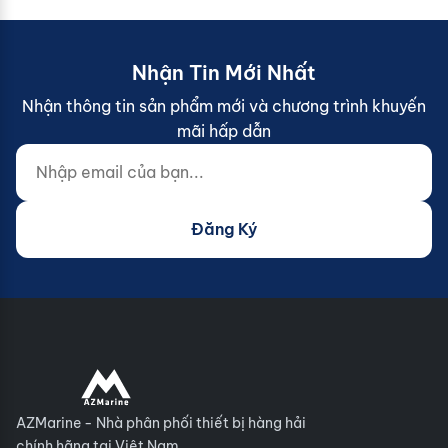
Nhận Tin Mới Nhất
Nhận thông tin sản phẩm mới và chương trình khuyến
mãi hấp dẫn
Nhập email của bạn...
Website (do not fill)
Đăng Ký
AZMarine - Nhà phân phối thiết bị hàng hải
chính hãng tại Việt Nam