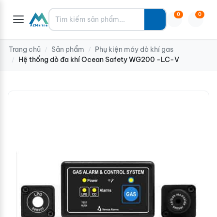
Tìm kiếm
0
0
Trang chủ
Sản phẩm
Phụ kiện máy dò khí gas
/
/
Hệ thống dò đa khí Ocean Safety WG200 -LC-V
/