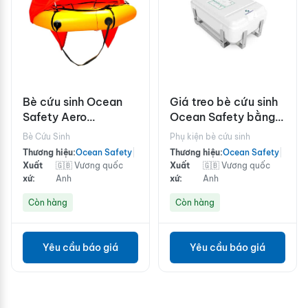
Bè cứu sinh Ocean
Giá treo bè cứu sinh
Safety Aero
Ocean Safety bằng
compact với bộ dụng
thép không gỉ
Bè Cứu Sinh
Phụ kiện bè cứu sinh
cụ đầy đủ cho 4
Thương hiệu:
Ocean Safety
|
Thương hiệu:
Ocean Safety
|
người
Xuất
🇬🇧 Vương quốc
Xuất
🇬🇧 Vương quốc
xứ:
Anh
xứ:
Anh
Còn hàng
Còn hàng
Yêu cầu báo giá
Yêu cầu báo giá