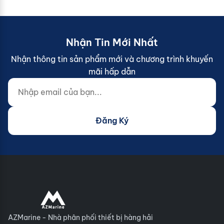
Nhận Tin Mới Nhất
Nhận thông tin sản phẩm mới và chương trình khuyến
mãi hấp dẫn
Nhập email của bạn...
Website (do not fill)
Đăng Ký
AZMarine - Nhà phân phối thiết bị hàng hải