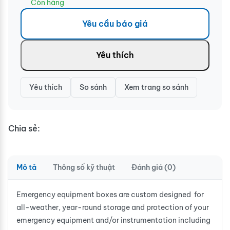
Còn hàng
Yêu cầu báo giá
Yêu thích
Yêu thích
So sánh
Xem trang so sánh
Chia sẻ:
Mô tả
Thông số kỹ thuật
Đánh giá (0)
Emergency equipment boxes are custom designed for
all-weather, year-round storage and protection of your
emergency equipment and/or instrumentation including