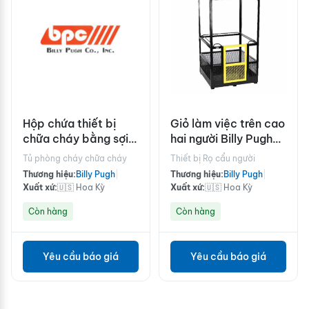
Hộp chứa thiết bị
Giỏ làm việc trên cao
chữa cháy bằng sợi
hai người Billy Pugh
thủy tinh Billy Pugh
OSHA Man Baskets
Tủ phòng cháy chữa cháy
Thiết bị Rọ cẩu người
FFE-40
Thương hiệu:
Billy Pugh
|
Thương hiệu:
Billy Pugh
|
Xuất xứ:
🇺🇸 Hoa Kỳ
Xuất xứ:
🇺🇸 Hoa Kỳ
Còn hàng
Còn hàng
Yêu cầu báo giá
Yêu cầu báo giá