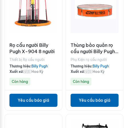
Rọ cẩu người Billy
Thùng bảo quản rọ
Pugh X-904 8 người
cẩu người Billy Pugh
X-904 4 người
Thiết bị Rọ cẩu người
Phụ Kiện rọ cẩu người
Thương hiệu:
Billy Pugh
|
Thương hiệu:
Billy Pugh
|
Xuất xứ:
🇺🇸 Hoa Kỳ
Xuất xứ:
🇺🇸 Hoa Kỳ
Còn hàng
Còn hàng
Yêu cầu báo giá
Yêu cầu báo giá