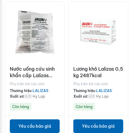
Nước uống cứu sinh
Lương khô Lalizas 0,5
khẩn cấp Lalizas
kg 2487kcal
4x125ml
Phụ kiện bè cứu sinh
Phụ kiện bè cứu sinh
Thương hiệu:
LALIZAS
|
Thương hiệu:
LALIZAS
|
Xuất xứ:
🇬🇷 Hy Lạp
Xuất xứ:
🇬🇷 Hy Lạp
Còn hàng
Còn hàng
Yêu cầu báo giá
Yêu cầu báo giá