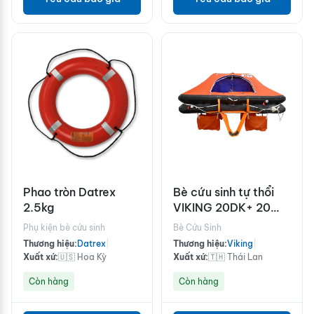
Phao tròn Datrex
Bè cứu sinh tự thổi
2.5kg
VIKING 20DK+ 20
người
Phụ kiện bè cứu sinh
Bè Cứu Sinh
Thương hiệu:
Datrex
|
Thương hiệu:
Viking
|
Xuất xứ:
🇺🇸 Hoa Kỳ
Xuất xứ:
🇹🇭 Thái Lan
Còn hàng
Còn hàng