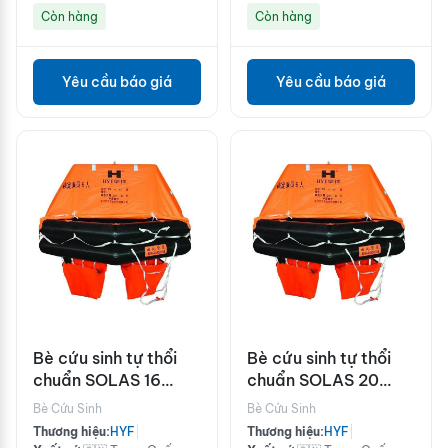
Còn hàng
Còn hàng
Yêu cầu báo giá
Yêu cầu báo giá
Bè cứu sinh tự thổi
Bè cứu sinh tự thổi
chuẩn SOLAS 16
chuẩn SOLAS 20
người HYF-A16
người HYF-A20
Bè Cứu Sinh
Bè Cứu Sinh
Thương hiệu:
HYF
|
Thương hiệu:
HYF
|