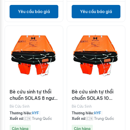
Yêu cầu báo giá
Yêu cầu báo giá
Bè cứu sinh tự thổi
Bè cứu sinh tự thổi
chuẩn SOLAS 8 người
chuẩn SOLAS 10
HYF-A8
người HYF-A10
Bè Cứu Sinh
Bè Cứu Sinh
Thương hiệu:
HYF
|
Thương hiệu:
HYF
|
Xuất xứ:
🇨🇳 Trung Quốc
Xuất xứ:
🇨🇳 Trung Quốc
Còn hàng
Còn hàng