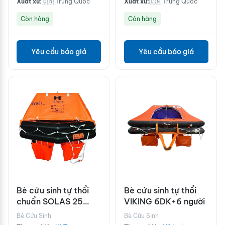
Xuất xứ:
🇨🇳 Trung Quốc
Xuất xứ:
🇨🇳 Trung Quốc
Còn hàng
Còn hàng
Yêu cầu báo giá
Yêu cầu báo giá
Bè cứu sinh tự thổi
Bè cứu sinh tự thổi
chuẩn SOLAS 25
VIKING 6DK+6 người
người HYF-A25
Bè Cứu Sinh
Bè Cứu Sinh