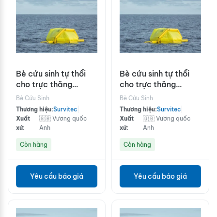
Bè cứu sinh tự thổi
Bè cứu sinh tự thổi
cho trực thăng
cho trực thăng
Survitec Heliraft F7R
Survitec Heliraft F10R
Bè Cứu Sinh
Bè Cứu Sinh
Thương hiệu:
Survitec
|
Thương hiệu:
Survitec
|
Xuất
🇬🇧 Vương quốc
Xuất
🇬🇧 Vương quốc
xứ:
Anh
xứ:
Anh
Còn hàng
Còn hàng
Yêu cầu báo giá
Yêu cầu báo giá