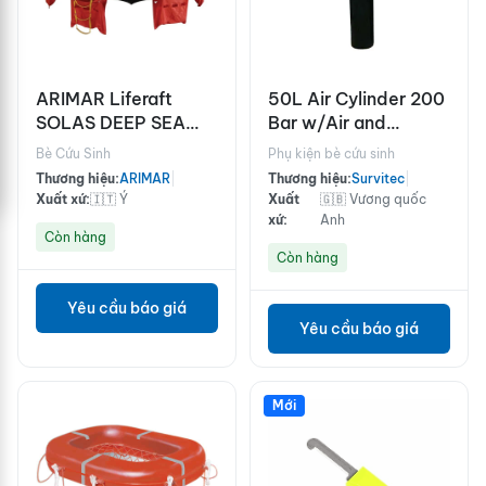
ARIMAR Liferaft
50L Air Cylinder 200
SOLAS DEEP SEA
Bar w/Air and
II,Throw Overboard,6
Handwheel
Bè Cứu Sinh
Phụ kiện bè cứu sinh
prs,canister (A)
Operated Valve for
Thương hiệu:
ARIMAR
|
Thương hiệu:
Survitec
|
Lifeboat
Xuất xứ:
🇮🇹 Ý
Xuất
🇬🇧 Vương quốc
xứ:
Anh
Còn hàng
Còn hàng
Yêu cầu báo giá
Yêu cầu báo giá
Mới