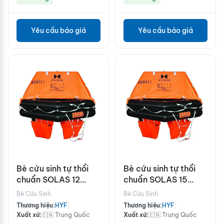
Yêu cầu báo giá
Yêu cầu báo giá
Bè cứu sinh tự thổi
Bè cứu sinh tự thổi
chuẩn SOLAS 12
chuẩn SOLAS 15
người HYF-A12
người HYF-A15
Bè Cứu Sinh
Bè Cứu Sinh
Thương hiệu:
HYF
|
Thương hiệu:
HYF
|
Xuất xứ:
🇨🇳 Trung Quốc
Xuất xứ:
🇨🇳 Trung Quốc