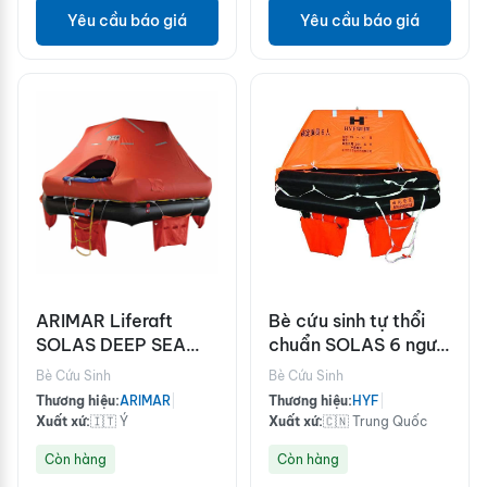
Yêu cầu báo giá
Yêu cầu báo giá
ARIMAR Liferaft
Bè cứu sinh tự thổi
SOLAS DEEP SEA
chuẩn SOLAS 6 người
II,Throw
HYF-A6
Bè Cứu Sinh
Bè Cứu Sinh
Overboard,25
Thương hiệu:
ARIMAR
|
Thương hiệu:
HYF
|
prs,canister (A)
Xuất xứ:
🇮🇹 Ý
Xuất xứ:
🇨🇳 Trung Quốc
Còn hàng
Còn hàng