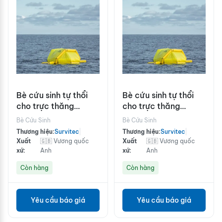
Bè cứu sinh tự thổi
Bè cứu sinh tự thổi
cho trực thăng
cho trực thăng
Survitec Heliraft F14R
Survitec Heliraft F18R
Bè Cứu Sinh
Bè Cứu Sinh
Thương hiệu:
Survitec
|
Thương hiệu:
Survitec
|
Xuất
🇬🇧 Vương quốc
Xuất
🇬🇧 Vương quốc
xứ:
Anh
xứ:
Anh
Còn hàng
Còn hàng
Yêu cầu báo giá
Yêu cầu báo giá