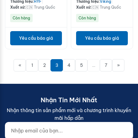
Thương hiệu:
HYF
|
Thương hiệu:
Viking
|
Xuất xứ:
🇨🇳 Trung Quốc
Xuất xứ:
🇨🇳 Trung Quốc
Còn hàng
Còn hàng
Yêu cầu báo giá
Yêu cầu báo giá
«
1
2
3
4
5
…
7
»
Nhận Tin Mới Nhất
Nhận thông tin sản phẩm mới và chương trình khuyến
mãi hấp dẫn
Nhập email của bạn...
Website (do not fill)