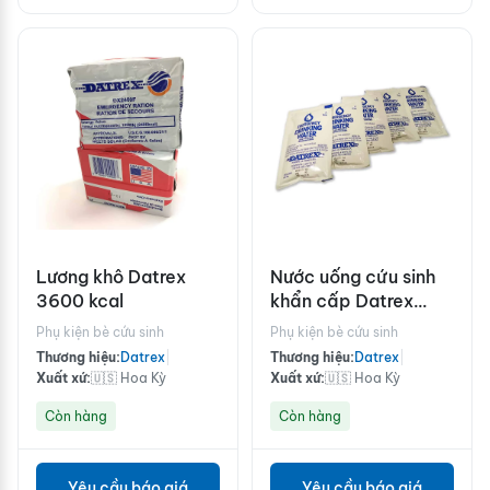
Lương khô Datrex
Nước uống cứu sinh
3600 kcal
khẩn cấp Datrex
125ml
Phụ kiện bè cứu sinh
Phụ kiện bè cứu sinh
Thương hiệu:
Datrex
|
Thương hiệu:
Datrex
|
Xuất xứ:
🇺🇸 Hoa Kỳ
Xuất xứ:
🇺🇸 Hoa Kỳ
Còn hàng
Còn hàng
Yêu cầu báo giá
Yêu cầu báo giá