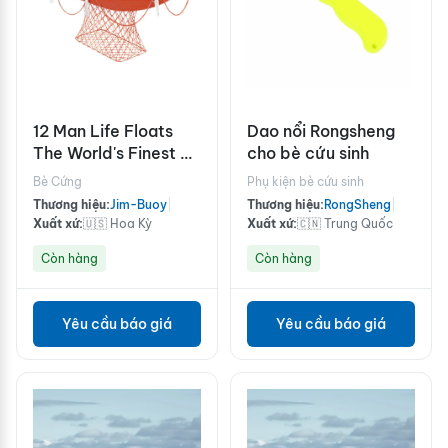
12 Man Life Floats
Dao nổi Rongsheng
The World's Finest -
cho bè cứu sinh
U. S. Coast Guard
Bè Cứng
Phụ kiện bè cứu sinh
Approved
Thương hiệu:
Jim-Buoy
|
Thương hiệu:
RongSheng
|
Xuất xứ:
🇺🇸 Hoa Kỳ
Xuất xứ:
🇨🇳 Trung Quốc
Còn hàng
Còn hàng
Yêu cầu báo giá
Yêu cầu báo giá