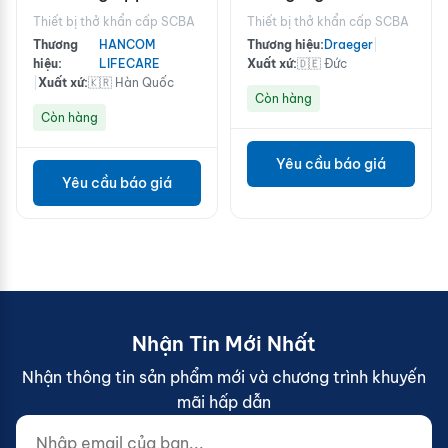
SCA680
LDV
Thiết bị thở khẩn cấp SCBA
Thiết bị thở khẩn cấp SCBA
Thương
HANCOM
Thương hiệu:
Draeger
|
hiệu:
LIFECARE
Xuất xứ:
🇩🇪 Đức
|
Xuất xứ:
🇰🇷 Hàn Quốc
Còn hàng
Còn hàng
Yêu cầu báo giá
Yêu cầu báo giá
Nhận Tin Mới Nhất
Nhận thông tin sản phẩm mới và chương trình khuyến
mãi hấp dẫn
Nhập email của bạn...
Website (do not fill)