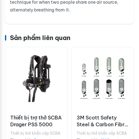
technique for when two people share one air source,
alternately breathing from it.
Sản phẩm liên quan
Thiết bị trợ thở SCBA
3M Scott Safety
Drager PSS 5000
Steel & Carbon Fibre
Cylinders
Thiết bị thở khẩn cấp SCBA
Thiết bị thở khẩn cấp SCBA