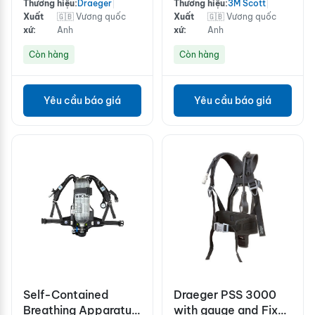
Thương hiệu:
Draeger
|
Thương hiệu:
3M Scott
|
Xuất
🇬🇧 Vương quốc
Xuất
🇬🇧 Vương quốc
xứ:
Anh
xứ:
Anh
Còn hàng
Còn hàng
Yêu cầu báo giá
Yêu cầu báo giá
Self-Contained
Draeger PSS 3000
Breathing Apparatus
with gauge and Fixed