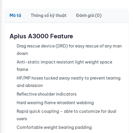
Mô tả
Thông số kỹ thuật
Đánh giá (0)
Aplus A3000 Feature
Drag rescue device (DRD) for easy rescue of any man
down
Anti-static impact resistant light weight space
frame
HP/MP hoses tucked away neatly to prevent tearing
and abrasion
Reflective shoulder indicators
Hard wearing flame retardant webbing
Rapid quick coupling – able to customize for dual
users
Comfortable weight bearing padding