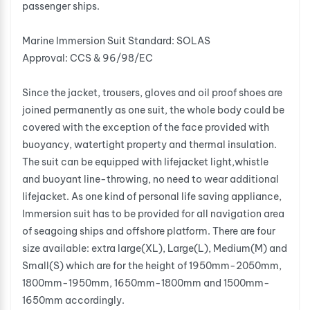
passenger ships.
Marine Immersion Suit Standard: SOLAS
Approval: CCS & 96/98/EC
Since the jacket, trousers, gloves and oil proof shoes are
joined permanently as one suit, the whole body could be
covered with the exception of the face provided with
buoyancy, watertight property and thermal insulation.
The suit can be equipped with lifejacket light,whistle
and buoyant line-throwing, no need to wear additional
lifejacket. As one kind of personal life saving appliance,
Immersion suit has to be provided for all navigation area
of seagoing ships and offshore platform. There are four
size available: extra large(XL), Large(L), Medium(M) and
Small(S) which are for the height of 1950mm-2050mm,
1800mm-1950mm, 1650mm-1800mm and 1500mm-
1650mm accordingly.