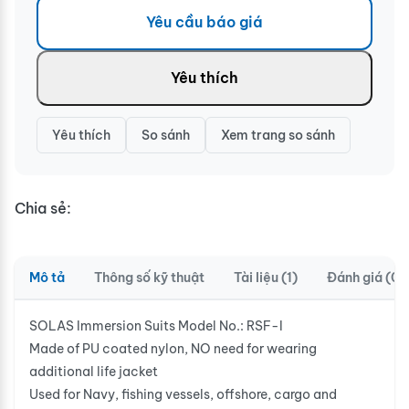
Yêu cầu báo giá
Yêu thích
Yêu thích
So sánh
Xem trang so sánh
Chia sẻ:
Mô tả
Thông số kỹ thuật
Tài liệu (1)
Đánh giá (0)
SOLAS Immersion Suits Model No.: RSF-I
Made of PU coated nylon, NO need for wearing
additional life jacket
Used for Navy, fishing vessels, offshore, cargo and