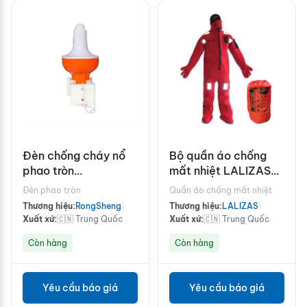
Đèn chống cháy nổ
Bộ quần áo chống
phao tròn
mất nhiệt LALIZAS
Rongsheng RSQD-Ex
Neptune
Đèn phao tròn
Quần áo chống mất nhiệt
Thương hiệu:
RongSheng
|
Thương hiệu:
LALIZAS
|
Xuất xứ:
🇨🇳 Trung Quốc
Xuất xứ:
🇨🇳 Trung Quốc
Còn hàng
Còn hàng
Yêu cầu báo giá
Yêu cầu báo giá