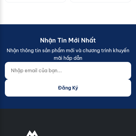
Nhận Tin Mới Nhất
Nhận thông tin sản phẩm mới và chương trình khuyến
mãi hấp dẫn
Nhập email của bạn...
Website (do not fill)
Đăng Ký