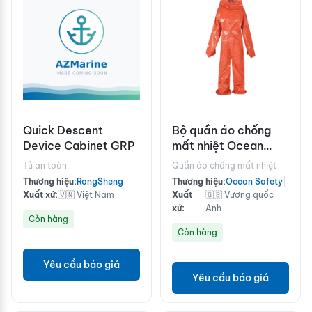
Quick Descent
Bộ quần áo chống
Device Cabinet GRP
mất nhiệt Ocean
Safety
Tủ an toàn
Quần áo chống mất nhiệt
Thương hiệu:
RongSheng
|
Thương hiệu:
Ocean Safety
|
Xuất xứ:
🇻🇳 Việt Nam
Xuất
🇬🇧 Vương quốc
xứ:
Anh
Còn hàng
Còn hàng
Yêu cầu báo giá
Yêu cầu báo giá