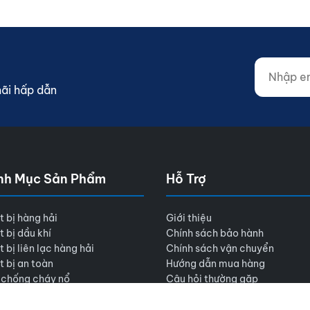
Nhập email
Website (d
mãi hấp dẫn
nh Mục Sản Phẩm
Hỗ Trợ
t bị hàng hải
Giới thiệu
t bị dầu khí
Chính sách bảo hành
t bị liên lạc hàng hải
Chính sách vận chuyển
t bị an toàn
Hướng dẫn mua hàng
 chống cháy nổ
Câu hỏi thường gặp