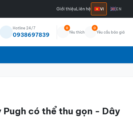
Giới thiệu
Liên hệ
VI
EN
Hotline 24/7
0
0
Yêu thích
Yêu cầu báo giá
0938697839
y Pugh có thể thu gọn - Dây