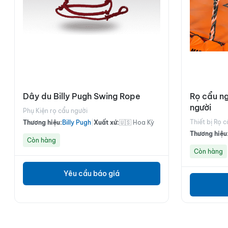
Dây du Billy Pugh Swing Rope
Rọ cẩu ng
người
Phụ Kiện rọ cẩu người
Thiết bị Rọ 
Thương hiệu:
Billy Pugh
|
Xuất xứ:
🇺🇸 Hoa Kỳ
Thương hiệu
Còn hàng
Còn hàng
Yêu cầu báo giá