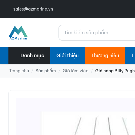
sales@azmarine.vn
Tìm kiếm
Danh mục
Giới thiệu
Thương hiệu
T
Trang chủ
Sản phẩm
Giỏ làm việc
Giỏ hàng Billy Pugh
/
/
/