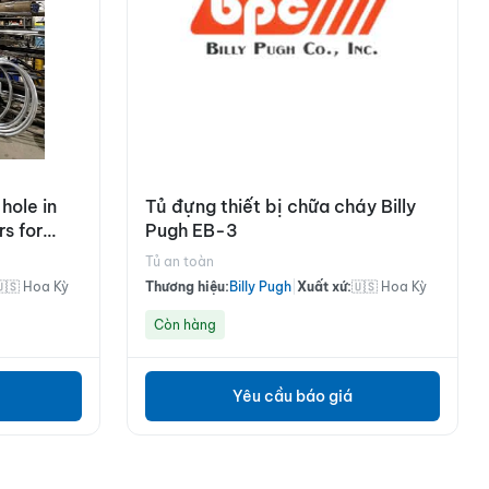
hole in
Tủ đựng thiết bị chữa cháy Billy
s for
Pugh EB-3
Tủ an toàn
🇺🇸 Hoa Kỳ
Thương hiệu:
Billy Pugh
|
Xuất xứ:
🇺🇸 Hoa Kỳ
Còn hàng
Yêu cầu báo giá