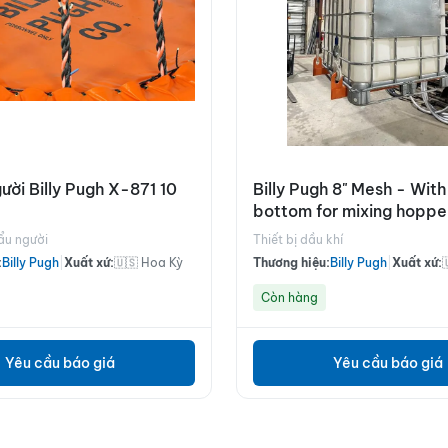
ười Billy Pugh X-871 10
Billy Pugh 8" Mesh - With 
bottom for mixing hopper
Lifter
cẩu người
Thiết bị dầu khí
:
Billy Pugh
|
Xuất xứ:
🇺🇸 Hoa Kỳ
Thương hiệu:
Billy Pugh
|
Xuất xứ:
Còn hàng
Yêu cầu báo giá
Yêu cầu báo giá