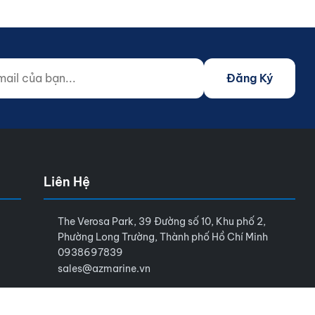
 của bạn...
o not fill)
Đăng Ký
Liên Hệ
The Verosa Park, 39 Đường số 10, Khu phố 2,
Phường Long Trường, Thành phố Hồ Chí Minh
0938697839
sales@azmarine.vn