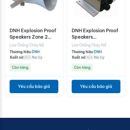
DNH Explosion Proof
DNH Explosion Proof
Speakers Zone 2
Speakers
AreasHS-15EExIIN(T)
CabinetsCAREEX-
Loa Chống Cháy Nổ
Loa Chống Cháy Nổ
36(T)
Thương hiệu:
DNH
|
Thương hiệu:
DNH
|
Xuất xứ:
🇳🇴 Na Uy
Xuất xứ:
🇳🇴 Na Uy
Còn hàng
Còn hàng
Yêu cầu báo giá
Yêu cầu báo giá