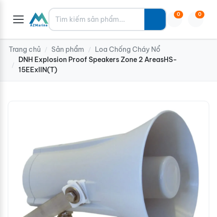
Tìm kiếm
0
0
Trang chủ
Sản phẩm
Loa Chống Cháy Nổ
/
/
DNH Explosion Proof Speakers Zone 2 AreasHS-
/
15EExIIN(T)