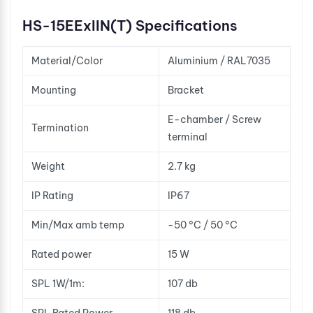
HS-15EExIIN(T) Specifications
Material/Color
Aluminium / RAL7035
Mounting
Bracket
E-chamber / Screw
Termination
terminal
Weight
2.7 kg
IP Rating
IP67
Min/Max amb temp
-50 °C / 50 °C
Rated power
15 W
SPL 1W/1m:
107 db