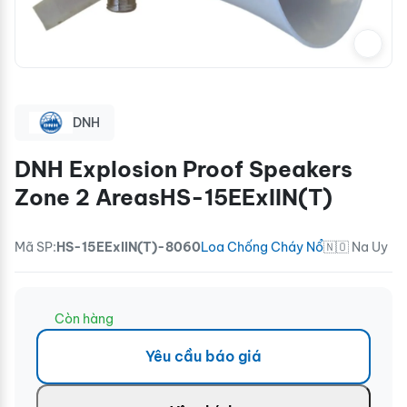
DNH
DNH Explosion Proof Speakers
Zone 2 AreasHS-15EExIIN(T)
Mã SP:
HS-15EExIIN(T)-8060
Loa Chống Cháy Nổ
🇳🇴 Na Uy
Còn hàng
Yêu cầu báo giá