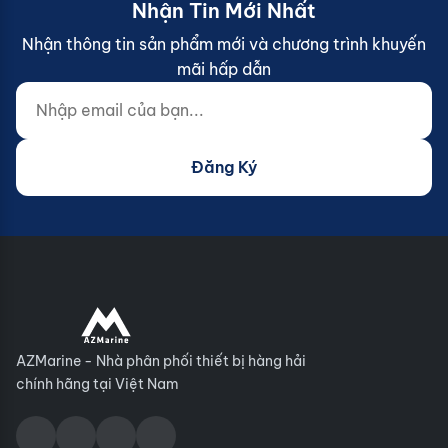
Nhận Tin Mới Nhất
Nhận thông tin sản phẩm mới và chương trình khuyến
mãi hấp dẫn
Nhập email của bạn...
Website (do not fill)
Đăng Ký
AZMarine - Nhà phân phối thiết bị hàng hải
chính hãng tại Việt Nam