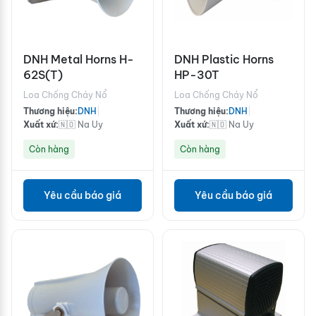
DNH Metal Horns H-
DNH Plastic Horns
62S(T)
HP-30T
Loa Chống Cháy Nổ
Loa Chống Cháy Nổ
Thương hiệu:
DNH
|
Thương hiệu:
DNH
|
Xuất xứ:
🇳🇴 Na Uy
Xuất xứ:
🇳🇴 Na Uy
Còn hàng
Còn hàng
Yêu cầu báo giá
Yêu cầu báo giá