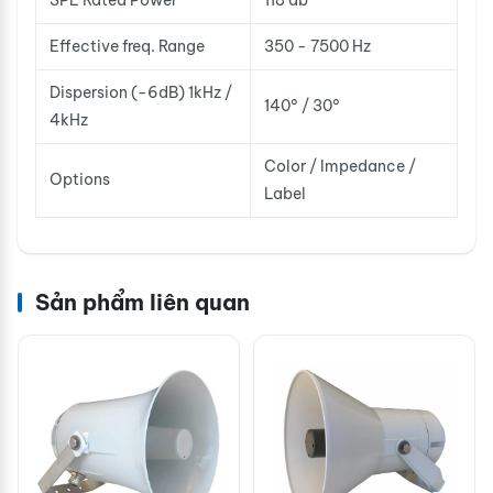
SPL Rated Power
118 db
Effective freq. Range
350 - 7500 Hz
Dispersion (-6dB) 1kHz /
140° / 30°
4kHz
Color / Impedance /
Options
Label
Sản phẩm liên quan