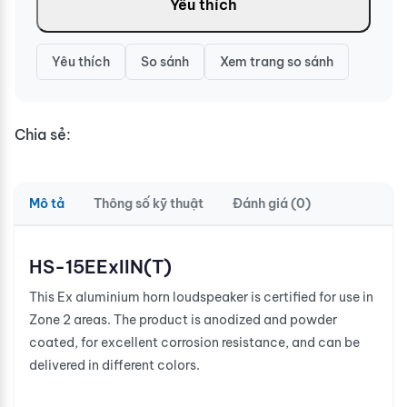
Yêu thích
Yêu thích
So sánh
Xem trang so sánh
Chia sẻ:
Mô tả
Thông số kỹ thuật
Đánh giá (0)
HS-15EExIIN(T)
This Ex aluminium horn loudspeaker is certified for use in
Zone 2 areas. The product is anodized and powder
coated, for excellent corrosion resistance, and can be
delivered in different colors.