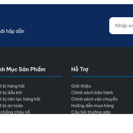
Nhập email
Website (d
mãi hấp dẫn
nh Mục Sản Phẩm
Hỗ Trợ
t bị hàng hải
Giới thiệu
t bị dầu khí
Chính sách bảo hành
t bị liên lạc hàng hải
Chính sách vận chuyển
t bị an toàn
Hướng dẫn mua hàng
 chống cháy nổ
Câu hỏi thường gặp