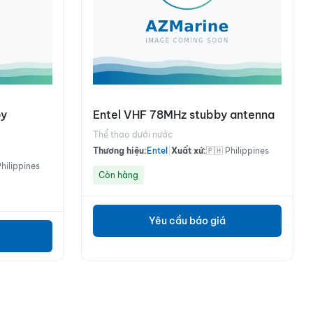
by
Entel VHF 78MHz stubby antenna
Thể thao dưới nước
Thương hiệu:
Entel
|
Xuất xứ:
🇵🇭 Philippines
Philippines
Còn hàng
Yêu cầu báo giá