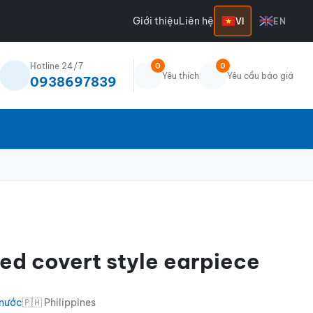
Giới thiệu
Liên hệ
VI
EN
Hotline 24/7
0
0
Yêu thích
Yêu cầu báo giá
0938697839
ped covert style earpiece
 nước
🇵🇭 Philippines