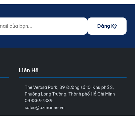
 của bạn...
o not fill)
Đăng Ký
Liên Hệ
The Verosa Park, 39 Đường số 10, Khu phố 2,
Phường Long Trường, Thành phố Hồ Chí Minh
0938697839
sales@azmarine.vn