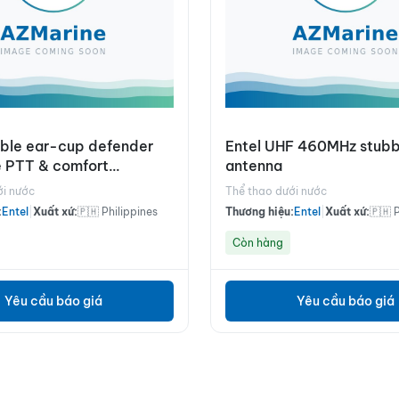
uble ear-cup defender
Entel UHF 460MHz stub
e PTT & comfort
antenna
d
ới nước
Thể thao dưới nước
:
Entel
|
Xuất xứ:
🇵🇭 Philippines
Thương hiệu:
Entel
|
Xuất xứ:
🇵🇭 
Còn hàng
Yêu cầu báo giá
Yêu cầu báo giá