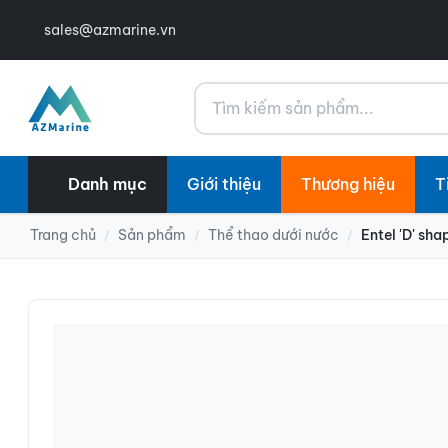
sales@azmarine.vn
Tìm kiếm
Danh mục
Giới thiệu
Thương hiệu
T
Trang chủ
Sản phẩm
Thể thao dưới nước
Entel 'D' sh
/
/
/