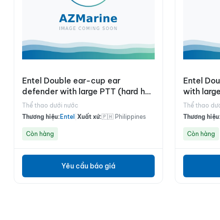
Entel Double ear-cup ear
Entel Do
defender with large PTT (hard hat
with larg
use only)
headban
Thể thao dưới nước
Thể thao dư
Thương hiệu:
Entel
|
Xuất xứ:
🇵🇭 Philippines
Thương hiệu
Còn hàng
Còn hàng
Yêu cầu báo giá