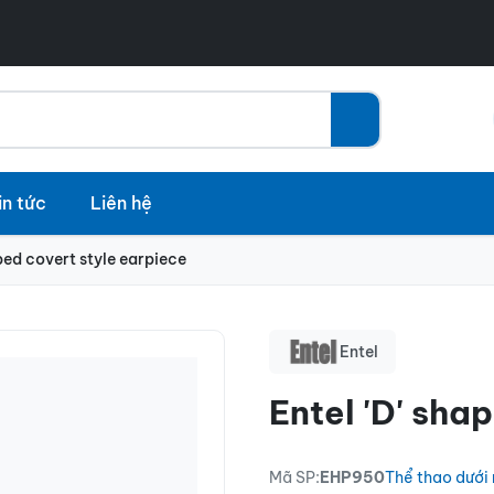
in tức
Liên hệ
aped covert style earpiece
Entel
Entel 'D' sha
Mã SP:
EHP950
Thể thao dưới