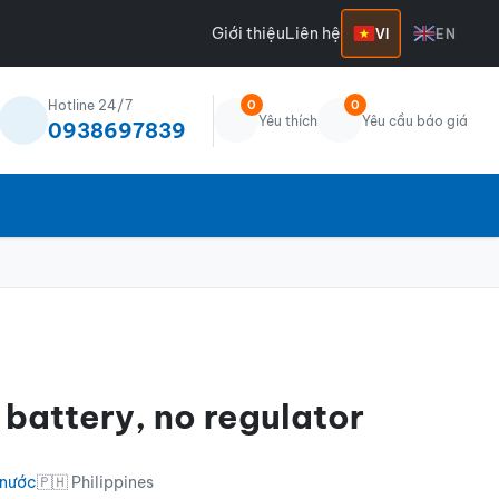
Giới thiệu
Liên hệ
VI
EN
Hotline 24/7
0
0
Yêu thích
Yêu cầu báo giá
0938697839
 battery, no regulator
 nước
🇵🇭 Philippines