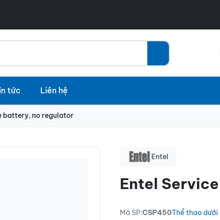
in tức
Liên hệ
e battery, no regulator
Entel
Entel Service
Mã SP:
CSP450
Thể thao dưới