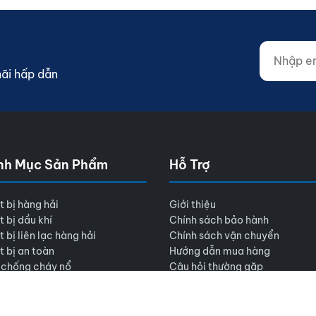
Nhập email
Website (d
mãi hấp dẫn
nh Mục Sản Phẩm
Hỗ Trợ
t bị hàng hải
Giới thiệu
t bị dầu khí
Chính sách bảo hành
t bị liên lạc hàng hải
Chính sách vận chuyển
t bị an toàn
Hướng dẫn mua hàng
 chống cháy nổ
Câu hỏi thường gặp