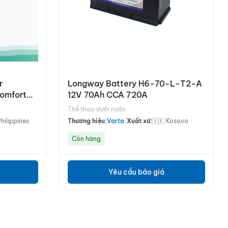
r
Longway Battery H6-70-L-T2-A
comfort
12V 70Ah CCA 720A
DT9
Thể thao dưới nước
Philippines
Thương hiệu:
Varta
|
Xuất xứ:
🇽🇰 Kosovo
Còn hàng
Yêu cầu báo giá