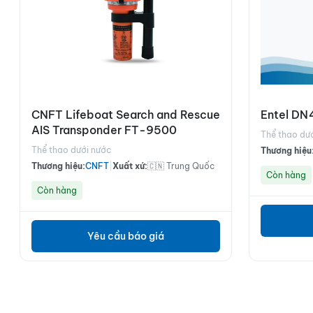
CNFT Lifeboat Search and Rescue
Entel DN4
AIS Transponder FT-9500
Thể thao dư
Thể thao dưới nước
Thương hiệu
Thương hiệu:
CNFT
|
Xuất xứ:
🇨🇳 Trung Quốc
Còn hàng
Còn hàng
Yêu cầu báo giá