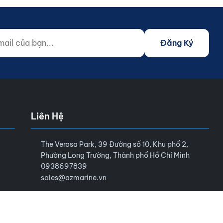
 của bạn...
o not fill)
Đăng Ký
Liên Hệ
The Verosa Park, 39 Đường số 10, Khu phố 2,
Phường Long Trường, Thành phố Hồ Chí Minh
0938697839
sales@azmarine.vn