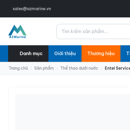
sales@azmarine.vn
Tìm kiếm
Danh mục
Giới thiệu
Thương hiệu
T
Trang chủ
Sản phẩm
Thể thao dưới nước
Entel Servic
/
/
/