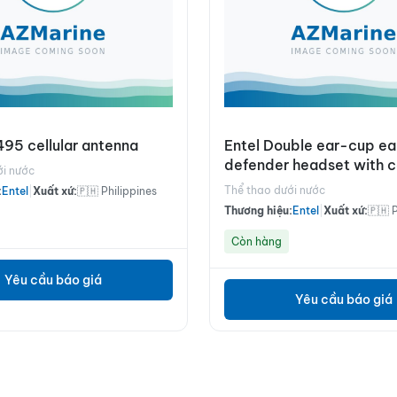
95 cellular antenna
Entel Double ear-cup ea
defender headset with 
ới nước
headband, c/w PTT-E/
Thể thao dưới nước
:
Entel
|
Xuất xứ:
🇵🇭 Philippines
Thương hiệu:
Entel
|
Xuất xứ:
🇵🇭 
Còn hàng
Yêu cầu báo giá
Yêu cầu báo giá