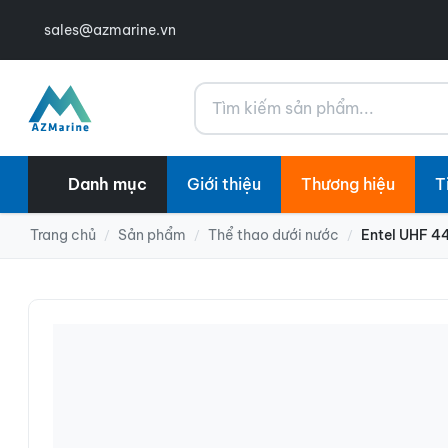
sales@azmarine.vn
Tìm kiếm
Danh mục
Giới thiệu
Thương hiệu
T
Trang chủ
Sản phẩm
Thể thao dưới nước
Entel UHF 4
/
/
/