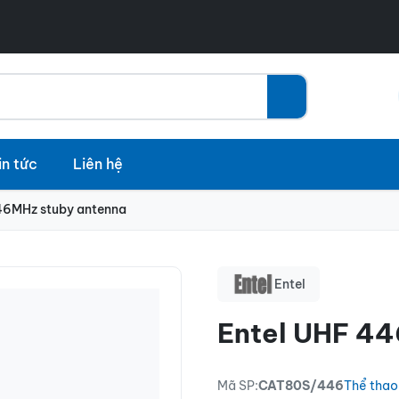
in tức
Liên hệ
46MHz stuby antenna
Entel
Entel UHF 44
Mã SP:
CAT80S/446
Thể thao