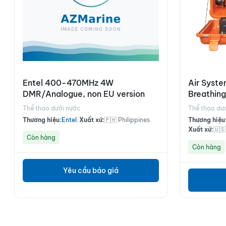
Entel 400-470MHz 4W
Air Syst
DMR/Analogue, non EU version
Breathing
Monitor
Thể thao dưới nước
Thể thao dư
Thương hiệu:
Entel
|
Xuất xứ:
🇵🇭 Philippines
Thương hiệu
Xuất xứ:
🇺
Còn hàng
Còn hàng
Yêu cầu báo giá