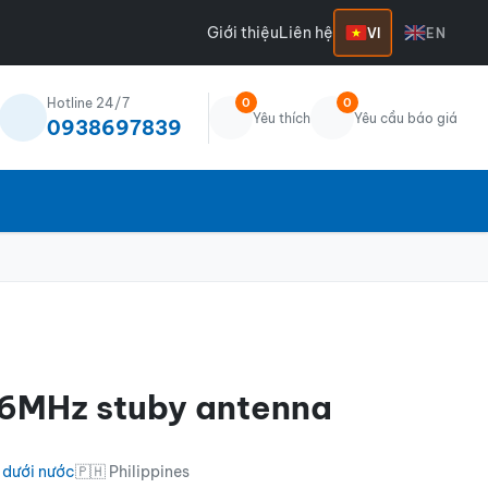
Giới thiệu
Liên hệ
VI
EN
Hotline 24/7
0
0
Yêu thích
Yêu cầu báo giá
0938697839
6MHz stuby antenna
 dưới nước
🇵🇭 Philippines