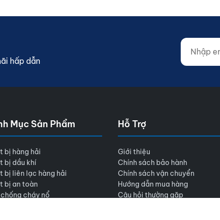
Nhập email
Website (d
mãi hấp dẫn
nh Mục Sản Phẩm
Hỗ Trợ
t bị hàng hải
Giới thiệu
t bị dầu khí
Chính sách bảo hành
t bị liên lạc hàng hải
Chính sách vận chuyển
t bị an toàn
Hướng dẫn mua hàng
 chống cháy nổ
Câu hỏi thường gặp