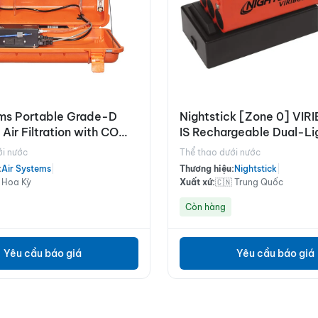
ems Portable Grade-D
Nightstick [Zone 0] VIR
 Air Filtration with CO
IS Rechargeable Dual-Li
 BB30-CO
Lantern
ới nước
Thể thao dưới nước
:
Air Systems
|
Thương hiệu:
Nightstick
|
 Hoa Kỳ
Xuất xứ:
🇨🇳 Trung Quốc
Còn hàng
Yêu cầu báo giá
Yêu cầu báo giá