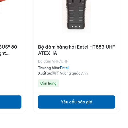
IBUS® 80
Bộ đàm hàng hải Entel HT883 UHF
ght
ATEX IIA
Bộ đàm VHF/UHF
Thương hiệu:
Entel
|
Xuất xứ:
🇬🇧 Vương quốc Anh
Còn hàng
Yêu cầu báo giá