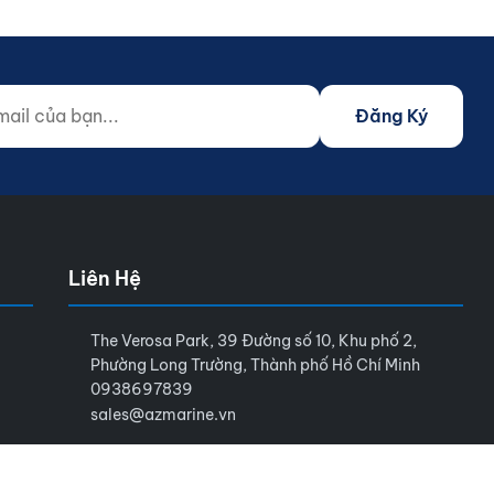
 của bạn...
o not fill)
Đăng Ký
Liên Hệ
The Verosa Park, 39 Đường số 10, Khu phố 2,
Phường Long Trường, Thành phố Hồ Chí Minh
0938697839
sales@azmarine.vn