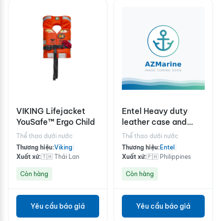
VIKING Lifejacket
Entel Heavy duty
YouSafe™ Ergo Child
leather case and
strap with belt loop
Thể thao dưới nước
Thể thao dưới nước
for non-display
Thương hiệu:
Viking
|
Thương hiệu:
Entel
|
radios
Xuất xứ:
🇹🇭 Thái Lan
Xuất xứ:
🇵🇭 Philippines
Còn hàng
Còn hàng
Yêu cầu báo giá
Yêu cầu báo giá