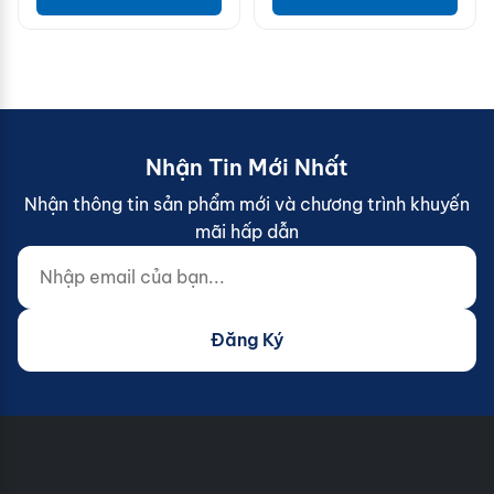
Nhận Tin Mới Nhất
Nhận thông tin sản phẩm mới và chương trình khuyến
mãi hấp dẫn
Nhập email của bạn...
Website (do not fill)
Đăng Ký