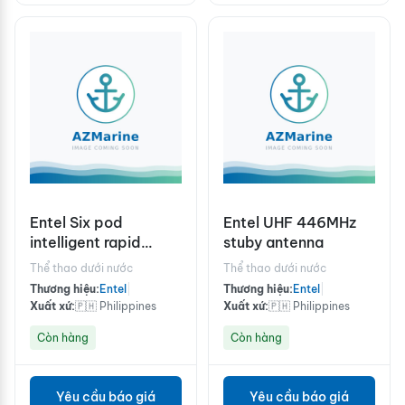
Entel Six pod
Entel UHF 446MHz
intelligent rapid
stuby antenna
charger, 110-240v,
Thể thao dưới nước
Thể thao dưới nước
state 2-pin or 3-pin
Thương hiệu:
Entel
|
Thương hiệu:
Entel
|
plug
Xuất xứ:
🇵🇭 Philippines
Xuất xứ:
🇵🇭 Philippines
Còn hàng
Còn hàng
Yêu cầu báo giá
Yêu cầu báo giá