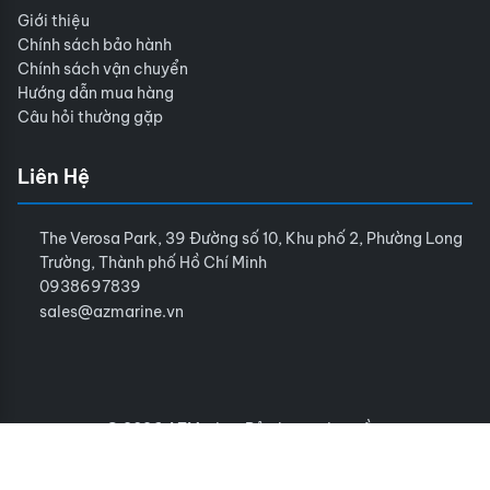
Giới thiệu
Chính sách bảo hành
Chính sách vận chuyển
Hướng dẫn mua hàng
Câu hỏi thường gặp
Liên Hệ
The Verosa Park, 39 Đường số 10, Khu phố 2, Phường Long
Trường, Thành phố Hồ Chí Minh
0938697839
sales@azmarine.vn
© 2026 AZMarine. Bảo lưu mọi quyền.
Điều khoản sử dụng
Chính sách bảo mật
Sitemap