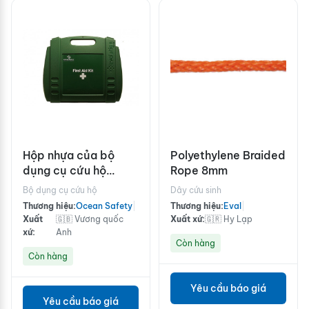
Hộp nhựa của bộ
Polyethylene Braided
dụng cụ cứu hộ
Rope 8mm
Ocean Safety
Bộ dụng cụ cứu hộ
Dây cứu sinh
Thương hiệu:
Ocean Safety
|
Thương hiệu:
Eval
|
Xuất
🇬🇧 Vương quốc
Xuất xứ:
🇬🇷 Hy Lạp
xứ:
Anh
Còn hàng
Còn hàng
Yêu cầu báo giá
Yêu cầu báo giá