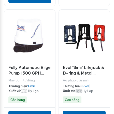
Fully Automatic Bilge
Eval "Simi" Lifejack &
Pump 1500 GPH
D-ring & Metal
93lt/min 24V
Buckle & Crotch
Máy Bơm tự động
Áo phao cứu sinh
Strap
Thương hiệu:
Eval
|
Thương hiệu:
Eval
|
Xuất xứ:
🇬🇷 Hy Lạp
Xuất xứ:
🇬🇷 Hy Lạp
Còn hàng
Còn hàng