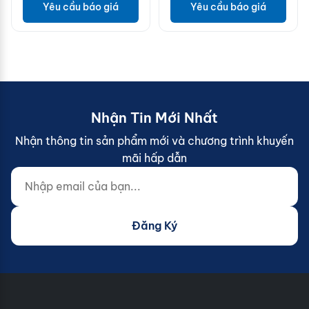
Yêu cầu báo giá
Yêu cầu báo giá
Nhận Tin Mới Nhất
Nhận thông tin sản phẩm mới và chương trình khuyến
mãi hấp dẫn
Nhập email của bạn...
Website (do not fill)
Đăng Ký