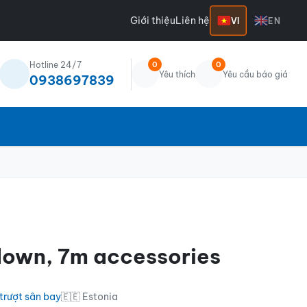
Giới thiệu
Liên hệ
VI
EN
Hotline 24/7
0
0
Yêu thích
Yêu cầu báo giá
0938697839
down, 7m accessories
trượt sân bay
🇪🇪 Estonia