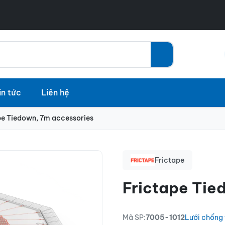
in tức
Liên hệ
pe Tiedown, 7m accessories
Frictape
Frictape Tie
Mã SP:
7005-1012
Lưới chống 