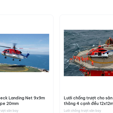
deck Landing Net 9x9m
Lưới chống trượt cho sân
ope 20mm
thăng 4 cạnh đều 12x12
rượt sân bay
Lưới chống trượt sân bay