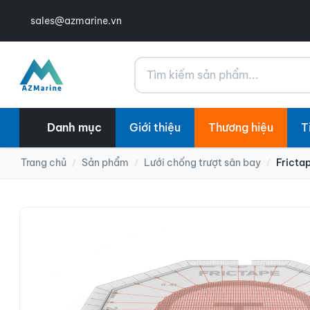
sales@azmarine.vn
Tìm kiếm
Danh mục
Giới thiệu
Thương hiệu
T
Trang chủ
Sản phẩm
Lưới chống trượt sân bay
Fricta
/
/
/