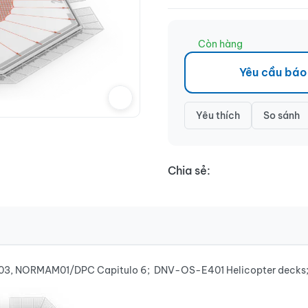
Còn hàng
Yêu cầu báo
Yêu thích
So sánh
Chia sẻ:
03, NORMAM01/DPC Capitulo 6; DNV-OS-E401 Helicopter decks; ABS 