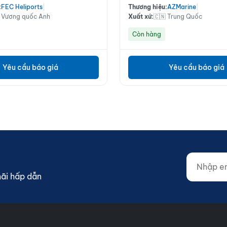
:
FEC Heliports
|
Thương hiệu:
AZMarine
|
 Vương quốc Anh
Xuất xứ:
🇨🇳 Trung Quốc
Còn hàng
Yêu cầu báo giá
Yêu cầu báo giá
Nhập email
Website (d
mãi hấp dẫn