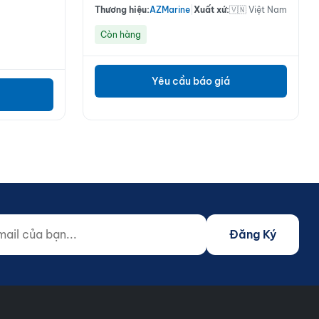
Thương hiệu:
AZMarine
|
Xuất xứ:
🇻🇳 Việt Nam
Còn hàng
Yêu cầu báo giá
 của bạn...
o not fill)
Đăng Ký