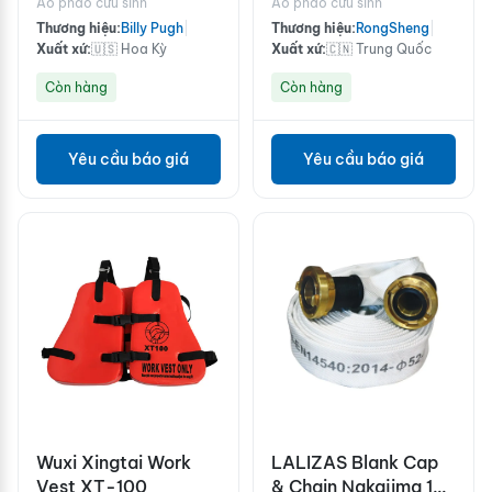
Áo phao cứu sinh
Áo phao cứu sinh
Thương hiệu:
Billy Pugh
|
Thương hiệu:
RongSheng
|
Xuất xứ:
🇺🇸 Hoa Kỳ
Xuất xứ:
🇨🇳 Trung Quốc
Còn hàng
Còn hàng
Yêu cầu báo giá
Yêu cầu báo giá
Wuxi Xingtai Work
LALIZAS Blank Cap
Vest XT-100
& Chain Νakajima 1