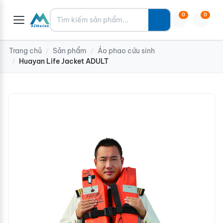
Tìm kiếm
0
0
Trang chủ
Sản phẩm
Áo phao cứu sinh
/
/
Huayan Life Jacket ADULT
/