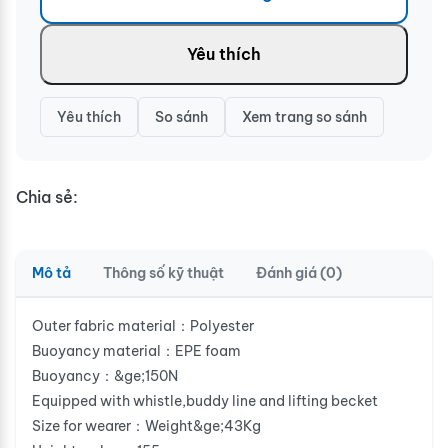
Yêu thích
Yêu thích
So sánh
Xem trang so sánh
Chia sẻ:
Mô tả
Thông số kỹ thuật
Đánh giá (0)
Outer fabric material：Polyester
Buoyancy material：EPE foam
Buoyancy：&ge;150N
Equipped with whistle,buddy line and lifting becket
Size for wearer：Weight&ge;43Kg