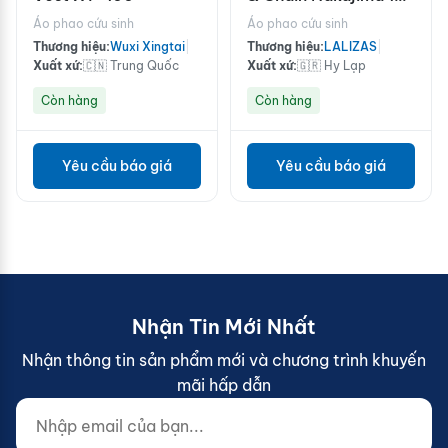
1/2'' Brass
Áo phao cứu sinh
Áo phao cứu sinh
Thương hiệu:
Wuxi Xingtai
|
Thương hiệu:
LALIZAS
|
Xuất xứ:
🇨🇳 Trung Quốc
Xuất xứ:
🇬🇷 Hy Lạp
Còn hàng
Còn hàng
Yêu cầu báo giá
Yêu cầu báo giá
Nhận Tin Mới Nhất
Nhận thông tin sản phẩm mới và chương trình khuyến
mãi hấp dẫn
Nhập email của bạn...
Website (do not fill)