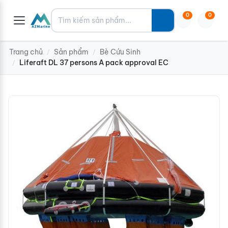
Tìm kiếm
0
0
Trang chủ
Sản phẩm
Bè Cứu Sinh
/
/
Liferaft DL 37 persons A pack approval EC
/