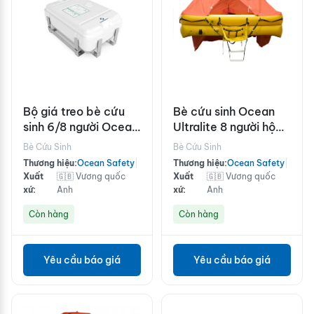
Bộ giá treo bè cứu
Bè cứu sinh Ocean
sinh 6/8 người Ocean
Ultralite 8 người hộp
Safety bằng thép
carbon
Bè Cứu Sinh
Bè Cứu Sinh
không gỉ
Thương hiệu:
Ocean Safety
|
Thương hiệu:
Ocean Safety
|
Xuất
🇬🇧 Vương quốc
Xuất
🇬🇧 Vương quốc
xứ:
Anh
xứ:
Anh
Còn hàng
Còn hàng
Yêu cầu báo giá
Yêu cầu báo giá