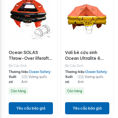
Ocean SOLAS
Vali bè cứu sinh
Throw-Over liferaft
Ocean Ultralite 6
12 Person
người
Bè Cứu Sinh
Bè Cứu Sinh
Thương hiệu:
Ocean Safety
|
Thương hiệu:
Ocean Safety
|
Xuất
🇬🇧 Vương quốc
Xuất
🇬🇧 Vương quốc
xứ:
Anh
xứ:
Anh
Còn hàng
Còn hàng
Yêu cầu báo giá
Yêu cầu báo giá