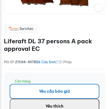
Survitec
Liferaft DL 37 persons A pack
approval EC
Mã SP:
Z1584-N17B
Bè Cứu Sinh
🇫🇷 Pháp
Còn hàng
Yêu cầu báo giá
Yêu thích