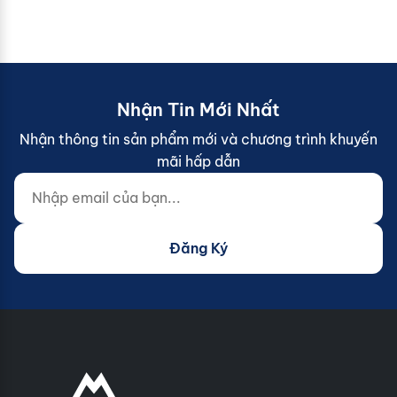
Nhận Tin Mới Nhất
Nhận thông tin sản phẩm mới và chương trình khuyến
mãi hấp dẫn
Nhập email của bạn...
Website (do not fill)
Đăng Ký