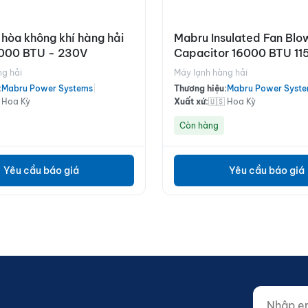
hòa không khí hàng hải
Mabru Insulated Fan Blo
000 BTU - 230V
Capacitor 16000 BTU 11
ng hải
Máy lạnh hàng hải
:
Mabru Power Systems
|
Thương hiệu:
Mabru Power Syst
 Hoa Kỳ
Xuất xứ:
🇺🇸 Hoa Kỳ
Còn hàng
Yêu cầu báo giá
Yêu cầu báo giá
Nhập email
Website (d