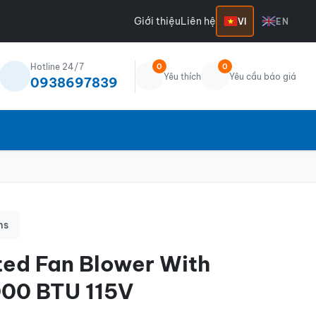
Giới thiệu
Liên hệ
VI
EN
Hotline 24/7
0
0
Yêu thích
Yêu cầu báo giá
0938697839
ms
ted Fan Blower With
000 BTU 115V