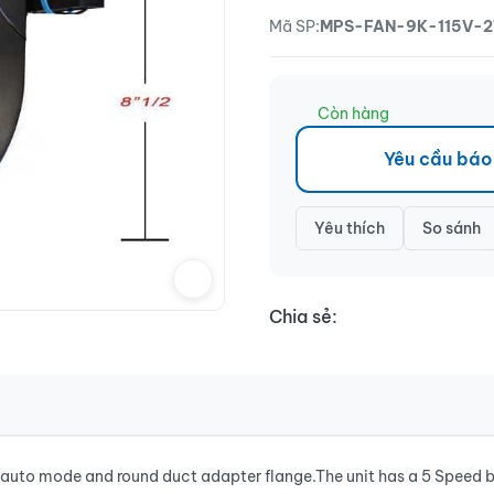
Mã SP:
MPS-FAN-9K-115V-2
Còn hàng
Yêu cầu báo
Yêu thích
So sánh
Chia sẻ:
h auto mode and round duct adapter flange.The unit has a 5 Speed b