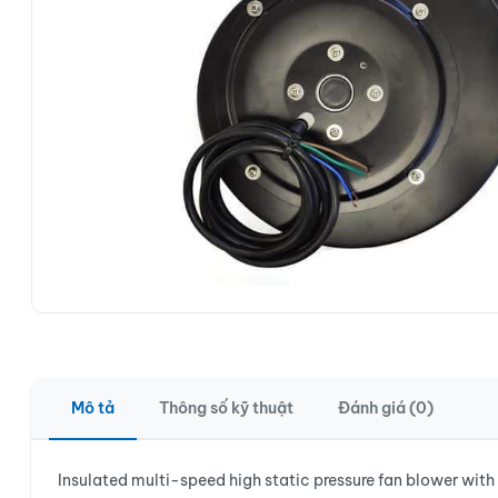
Mô tả
Thông số kỹ thuật
Đánh giá (0)
Insulated multi-speed high static pressure fan blower wit