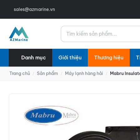
sales@azmarine.vn
Tìm kiếm
Danh mục
Giới thiệu
Thương hiệu
T
Trang chủ
Sản phẩm
Máy lạnh hàng hải
Mabru Insula
/
/
/