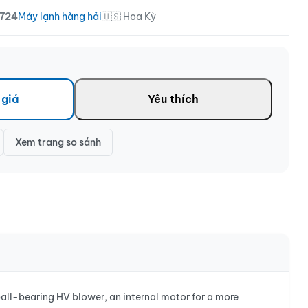
724
Máy lạnh hàng hải
🇺🇸 Hoa Kỳ
 giá
Yêu thích
Xem trang so sánh
all-bearing HV blower, an internal motor for a more