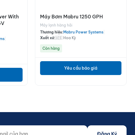
wer With
Máy Bơm Mabru 1250 GPH
5V
Máy lạnh hàng hải
Thương hiệu:
Mabru Power Systems
|
Xuất xứ:
🇺🇸 Hoa Kỳ
ems
|
Còn hàng
Yêu cầu báo giá
 của bạn...
o not fill)
Đăng Ký