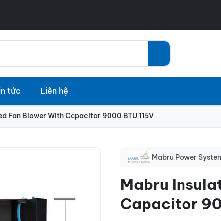
in tức
Liên hệ
ted Fan Blower With Capacitor 9000 BTU 115V
Mabru Power Syste
Mabru Insula
Capacitor 9